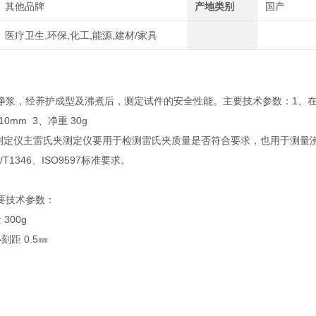
其他品牌
产地类别
国产
医疗卫生,环保,化工,能源,建材/家具
浆，经养护成型及沸煮后，测定试件的安全性能。主要技术参数：1、在300
0mm 3、净重 30g
氏夹测定仪主雷氏夹测定仪要用于检测雷氏夹质量是否符合要求，也用于测
T1346、ISO9597标准要求。
要技术参数：
300g
刻距 0.5㎜