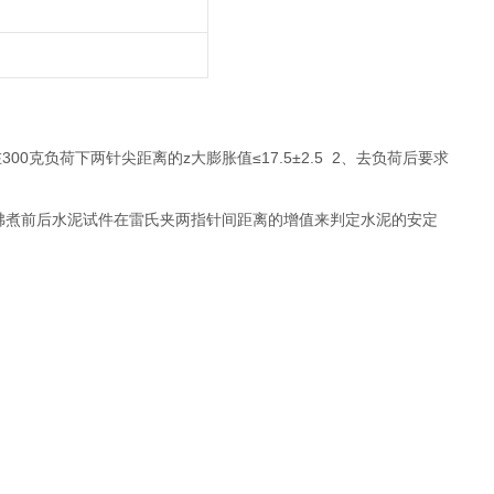
克负荷下两针尖距离的z大膨胀值≤17.5±2.5 2、去负荷后要求
量沸煮前后水泥试件在雷氏夹两指针间距离的增值来判定水泥的安定