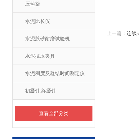
压蒸釜
水泥比长仪
上一篇：
连续
水泥胶砂耐磨试验机
水泥抗压夹具
水泥稠度及凝结时间测定仪
初凝针,终凝针
查看全部分类