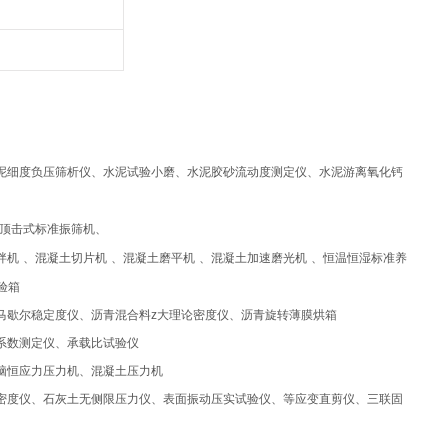
泥细度负压筛析仪、水泥试验小磨、水泥胶砂流动度测定仪、水泥游离氧化钙
顶击式标准振筛机、
拌机
、混凝土切片机
、混凝土磨平机
、混凝土加速磨光机
、恒温恒湿标准养
验箱
马歇尔稳定度仪、沥青混合料
z
大理论密度仪、沥青旋转薄膜烘箱
系数测定仪、承载比试验仪
脑恒应力压力机、混凝土压力机
密度仪、石灰土无侧限压力仪、表面振动压实试验仪、等应变直剪仪、三联固