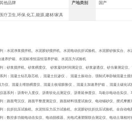
其他品牌
产地类别
国产
医疗卫生,环保,化工,能源,建材/家具
列：水泥净浆搅拌机、水泥胶砂搅拌机、水泥电动抗折试验机、水泥胶砂振实台、水
快速养护箱、水泥标准恒温恒湿养护箱、水泥压力试验机
列：砂浆搅拌机、砂浆稠度仪、
砂浆凝结时间测定仪、砂浆渗透仪、砂当量测定仪、
系列：混凝土钻孔取芯机
、混凝土抗渗仪
、
混凝土振动台、强制式单卧轴混凝土搅
阻力仪、混凝土维勃稠度仪、混凝土收缩膨胀仪
、混凝土加速养护箱
、混凝土碳化试
仪器系列：沥青针入度仪、沥青软化点测定仪、沥青延伸度仪、马歇尔电动击实仪、
列：路面弯沉仪、路面平整度测定仪、路面材料强度试验仪、电动铺砂仪、摆式摩擦
列：抗折抗压试验机、水泥恒应力压力试验机、水泥胶砂抗折抗压试验机、全自动电
列：数控多功能电动击实仪、电动脱模器、光电式液塑限联合测定仪、电动土壤相对