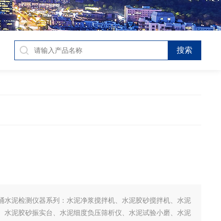
桶水泥检测仪器系列：水泥净浆搅拌机、水泥胶砂搅拌机、水泥
、水泥胶砂振实台、水泥细度负压筛析仪、水泥试验小磨、水泥