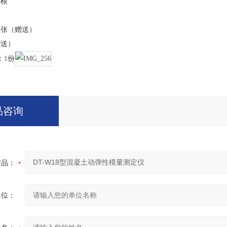
2
根
1
张（赠送）
赠送）
：
1
份
品咨询
产品：
单位：