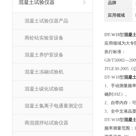
混凝土试验仪器
品牌
应用领域
混凝土试验仪器产品
DT-W18
型
混凝
商砼站实验室设备
应用领域为大专
执行标准：
混凝土养护室设备
GB/T50082
—
200
JTGE30-2005
《
混凝土冻融试验机
DT-W18
型
混凝
1
、手动测量频
混凝土碳化试验箱
确到
1HZ
）。
2
、自带内存：
混凝土氯离子电通量测定仪
3
、全中文液晶
DT-W18
型
混凝
商混搅拌站试验仪器
频率测量范围：