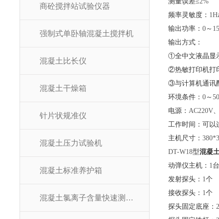
测量误差≤
2%
商砼搅拌站试验仪器
频率灵敏度：
1H
输出功率：
0
～
1
强制式单卧轴混凝土搅拌机
输出方式：
①全中文液晶显
混凝土比长仪
②热敏打印机打
③与计算机通讯
混凝土干燥箱
环境条件：
0
～
5
电源：
AC220V
针片状规准仪
工作时间：可以
主机尺寸：
380*
混凝土压力试验机
DT-W18
型
混凝
动弹仪主机：
1
混凝土标准养护箱
发射探头：
1
个
接收探头：
1
个
混凝土氯离子含量快速测定仪
探头固定底座：