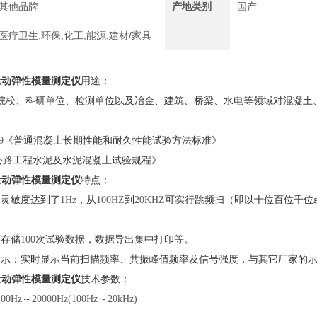
其他品牌
产地类别
国产
医疗卫生,环保,化工,能源,建材/家具
土动弹性模量测定仪
用途：
院校、科研单位、检测单位以及冶金、建筑、桥梁、水电等领域对混凝土
9
《普通混凝土长期性能和耐久性能试验方法标准》
公路工程水泥及水泥混凝土试验规程》
土动弹性模量测定仪
特点：
率灵敏度达到了
1Hz
，从
100HZ
到
20KHZ
可实行跳频扫（即以十位百位千位
可存储
100
次试验数据，数据导出集中打印等。
显示：实时显示当前扫描频率、共振峰值频率及信号强度，与其它厂家的
土动弹性模量测定仪
技术参数：
100Hz
～
20000Hz(100Hz
～
20kHz)