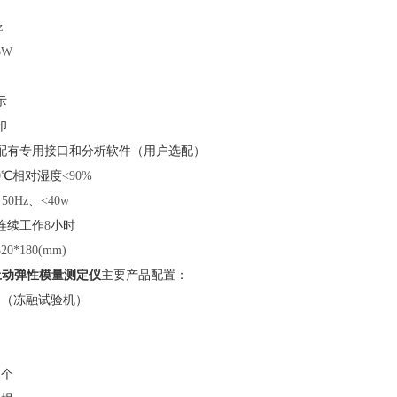
z
5W
示
印
配有专用接口和分析软件（用户选配）
0
℃相对湿度
<90%
、
50Hz
、
<40w
连续工作
8
小时
320*180(mm)
土动弹性模量测定仪
主要产品配置：
台（冻融试验机）
2
个