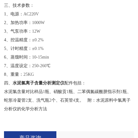
三、技术参数：
1
、电源：
AC220V
2
、加热功率：
1000W
3
、气泵功率：
12W
4
、控温精度：±
0.2%
5
、计时精度：±
0.1%
6
、蒸馏时间：
10-15min
7
、温度设定：
250-260
℃
8
、重量：
25KG
四、
水泥氯离子含量分析测定仪
配件包括：
水泥氯含量对比样品
1
瓶、硝酸贡
1
瓶、二苯偶氮碳酰肼指示剂
1
瓶、
蛇形冷凝管
2
支、洗气瓶
2
个、石英管
4
支。
附：水泥原料中氯离子
分析仪的化学分析方法