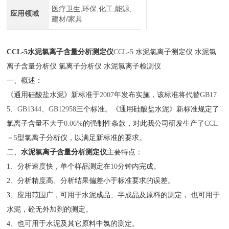
医疗卫生,环保,化工,能源,
应用领域
建材/家具
CCL-5
水泥氯离子含量分析测定仪
CCL-5
水泥氯离子测定仪
水泥氯
离子含量分析仪
氯离子分析仪
水泥氯离子检测仪
一、概述：
《通用硅酸盐水泥》新标准于
2007
年发布实施，该标准将代替
GB17
5
、
GB1344
、
GB12958
三个标准。《通用硅酸盐水泥》新标准规定了
氯离子含量不大于
0.06%
的强制性条款，对此我公司研发生产了
CCL
－
5
型氯离子分析仪，以满足新标准的要求。
二、
水泥氯离子含量分析测定仪
主要特点：
1
、分析速度快，单个样品测定在
10
分钟内完成。
2
、分析精度高、分析结果偏差小于标准要求的误差。
3
、应用范围广，可用于水泥成品、半成品及原料的测定，
也可用于
水泥，砼无外加剂的测定。
4
、也可用于水泥及其它原料中氯的测定。