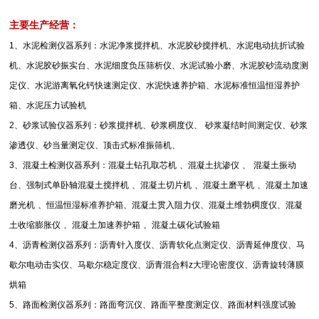
主要生产经营：
1
、水泥检测仪器系列：水泥净浆搅拌机、水泥胶砂搅拌机、水泥电动抗折试验
机、水泥胶砂振实台、水泥细度负压筛析仪、水泥试验小磨、水泥胶砂流动度测
定仪、水泥游离氧化钙快速测定仪、水泥快速养护箱、水泥标准恒温恒湿养护
箱、水泥压力试验机
2
、砂浆试验仪器系列：砂浆搅拌机、砂浆稠度仪、
砂浆凝结时间测定仪、砂浆
渗透仪、砂当量测定仪、顶击式标准振筛机、
3
、混凝土检测仪器系列：混凝土钻孔取芯机
、混凝土抗渗仪
、
混凝土振动
台、强制式单卧轴混凝土搅拌机
、混凝土切片机
、混凝土磨平机
、混凝土加速
磨光机
、恒温恒湿标准养护箱、混凝土贯入阻力仪、混凝土维勃稠度仪、混凝
土收缩膨胀仪
、混凝土加速养护箱
、混凝土碳化试验箱
4
、沥青检测仪器系列：沥青针入度仪、沥青软化点测定仪、沥青延伸度仪、马
歇尔电动击实仪、马歇尔稳定度仪、沥青混合料
z
大理论密度仪、沥青旋转薄膜
烘箱
5
、路面检测仪器系列：路面弯沉仪、路面平整度测定仪、路面材料强度试验