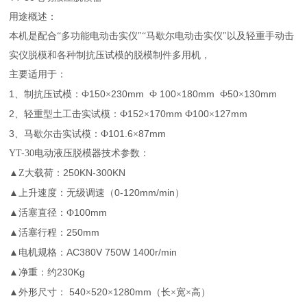
用途概述：
本机是配合“多功能电动击实仪"“马歇尔电动击实仪"以及轻重手动击
实仪脱模和各种制抗压试模的脱模制件多用机，
主要适用于：
1
150
230mm
100
180mm
50
130mm
、制抗压试模：Ф
×
Ф
×
Ф
×
2
152
170mm
100
127mm
、轻重型土工击实试模：Ф
×
Ф
×
3
101.6
87mm
、马歇尔击实试模：Ф
×
YT-30
电动液压脱模器
技术参数：
250KN-300KN
▲Z大载荷：
0-120mm/min
▲上升速度：无级调速（
）
100mm
▲活塞直径：Ф
250mm
▲活塞行程：
AC380V 750W 1400r/min
▲电机规格：
230Kg
▲净重：约
540
520
1280mm
▲外形尺寸：
×
×
（长×宽×高）