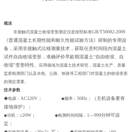
概述
GB/T50082-2009
非接触式混凝土收缩变形测定仪
是按照标准
《普通混凝土长期性能和耐久性能试验方法》研制的专用设
备，采用非接触式位移测量技术，获取任意时间段内混凝土
试件自由收缩变形，准确评价早龄期混凝土“自由收缩、自
收缩"变形特性。
应用领域为混凝土技术研究，混凝土生产、质量
监督检测部门以及水电、公路、铁路等工程部门对混凝土的收缩变形
的测定需要。
技术参数
AC220V；
50Hz；（主机设备要有
◆
电源：
◆
频率：
接地保护）；
≤20W；
1—999分钟可设
◆
功耗：
◆
检测时间间隔：
定；
20±2）℃；
60