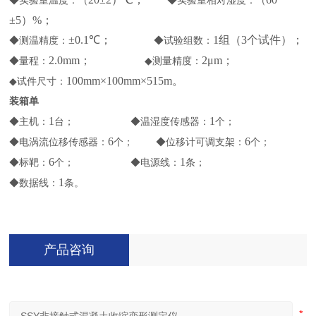
◆
实验室温度：（
◆
实验室相对湿度：（
±5）%；
±0.1℃；
1组（3个试件）；
◆
测温精度：
◆
试验组数：
2.0mm；
2μm；
◆
量程：
◆
测量精度：
100mm×100mm×515m。
◆
试件尺寸：
装箱单
1
1
◆
主机：
台；
◆
温湿度传感器
：
个；
6
6
◆
电涡流位移传感器：
个；
◆
位移计可调支架：
个；
6
1
◆
标靶：
个；
◆
电源线：
条；
1
◆
数据线：
条。
产品咨询