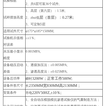
试验模数
2、共6层可装36个试件;
1、高层（第六层）：1.5米;
层（首层）：0.27米;
试样摆放高度
2、zhui低
3、可定制5层
适用试件尺寸
φ175*φ185*150MM;
试验机示值相
≤±1％;
对误差
水压最小显示
0.001MPA;
精度
设备稳压启动
1、逐级加压法：±0.005MPA;
差值
2、渗透高度法：±0.025MPA;
3200W；正常工作500W;
设备总功率
瞬时
2350MM宽830MM高2130MM；
设备外形尺寸
长
220V50HZ,±10％;
安装条件
市电
1、全自动压模脱模抗渗透试验仪的气囊制造方法；