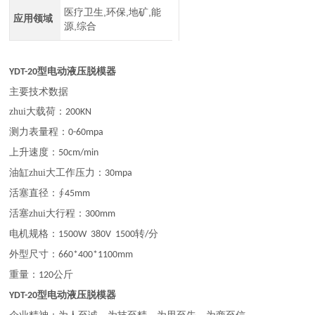
医疗卫生,环保,地矿,能
应用领域
源,综合
型电动液压脱模器
YDT-20
主要技术数据
zhui大载荷：
200KN
测力表量程：
0-60mpa
上升速度：
50cm/min
油缸zhui大工作压力：
30mpa
活塞直径：
∮
45
mm
活塞zhui大行程：
300mm
电机规格：
转
分
1500W 380V 1500
/
外型尺寸：
660*400*1100
mm
重量：
公斤
120
型电动液压脱模器
YDT-20