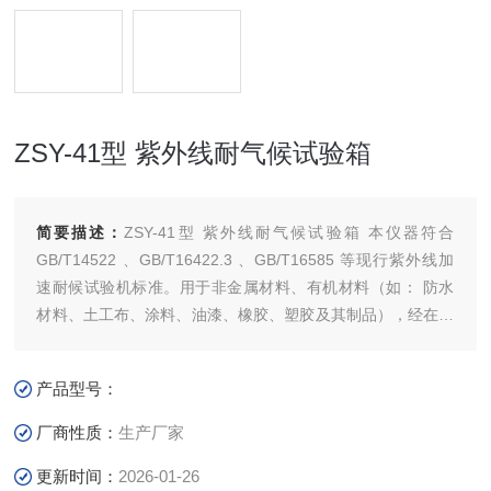
ZSY-41型 紫外线耐气候试验箱
简要描述：
ZSY-41型 紫外线耐气候试验箱 本仪器符合
GB/T14522 、GB/T16422.3 、GB/T16585 等现行紫外线加
速耐候试验机标准。用于非金属材料、有机材料（如： 防水
材料、土工布、涂料、油漆、橡胶、塑胶及其制品），经在阳
光、温度、湿度、凝露等气候条件的变化下检验有关产品及材
料老化现象程度。危害的类型包括：褐色、变色、失光、粉
产品型号：
化、开裂起泡、脆变强度衰退和氧化，从而评价试验产品的耐
气
厂商性质：
生产厂家
更新时间：
2026-01-26