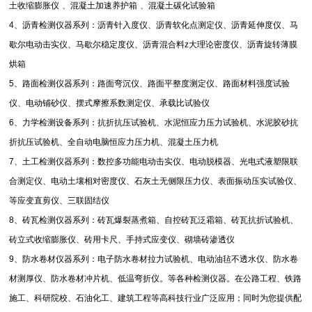
土收缩膨胀仪
、混凝土加速养护箱
、混凝土碳化试验箱
4
、沥青检测仪器系列：沥青针入度仪、沥青软化点测定仪、沥青延伸度仪、马
歇尔电动击实仪、马歇尔稳定度仪、沥青混合料
z
大理论密度仪、沥青旋转薄膜
烘箱
5
、路面检测仪器系列：路面弯沉仪、路面平整度测定仪、路面材料强度试验
仪、电动铺砂仪、摆式摩擦系数测定仪、承载比试验仪
6
、力学检测设备系列：抗折抗压试验机、水泥恒应力压力试验机、水泥胶砂抗
折抗压试验机、全自动电脑恒应力压力机、混凝土压力机
7
、土工检测仪器系列：数控多功能电动击实仪、电动脱模器、光电式液塑限联
合测定仪、电动土壤相对密度仪、石灰土无侧限压力仪、表面振动压实试验仪、
等应变直剪仪、三联固结仪
8
、砖瓦检测仪器系列：砖瓦爆裂蒸煮箱、自控砖瓦泛霜箱、砖瓦抗折试验机、
砖立式收缩膨胀仪、砖用卡尺、手持式应变仪、砌墙砖渗透仪
9
、防水卷材仪器系列：电子防水卷材拉力试验机、电动油毡不透水仪、防水卷
材测厚仪、防水卷材冲片机、低温弯折仪。等各种检测仪器。在公路工程、铁路
施工、科研院校、石油化工、建筑工程等高科技行业广泛应用；同时为您提供配