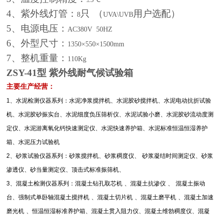
4
、紫外线灯管：
只
（
用户选配）
8
UVA\UVB
5
、电源电压：
AC380V
50HZ
6
、外型尺寸：
1350×550×1500mm
7
、整机重量：
110Kg
ZSY-41
型 紫外线耐气候试验箱
主要生产经营：
1
、水泥检测仪器系列：水泥净浆搅拌机、水泥胶砂搅拌机、水泥电动抗折试验
机、水泥胶砂振实台、水泥细度负压筛析仪、水泥试验小磨、水泥胶砂流动度测
定仪、水泥游离氧化钙快速测定仪、水泥快速养护箱、水泥标准恒温恒湿养护
箱、水泥压力试验机
2
、砂浆试验仪器系列：砂浆搅拌机、砂浆稠度仪、
砂浆凝结时间测定仪、砂浆
渗透仪、砂当量测定仪、顶击式标准振筛机、
3
、混凝土检测仪器系列：混凝土钻孔取芯机
、混凝土抗渗仪
、
混凝土振动
台、强制式单卧轴混凝土搅拌机
、混凝土切片机
、混凝土磨平机
、混凝土加速
磨光机
、恒温恒湿标准养护箱、混凝土贯入阻力仪、混凝土维勃稠度仪、混凝