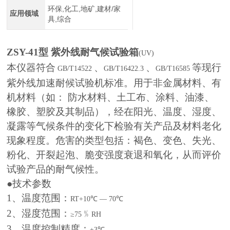
环保,化工,地矿,建材/家
应用领域
具,综合
ZSY-41
型 紫外线耐气候试验箱
(UV)
本仪器符合
、
、
等现行
GB/T14522
GB/T16422.3
GB/T16585
紫外线加速耐候试验机标准。用于非金属材料、有
机材料（如： 防水材料、土工布、涂料、油漆、
橡胶、塑胶及其制品），经在阳光、温度、湿度、
凝露等气候条件的变化下检验有关产品及材料老化
现象程度。危害的类型包括：褐色、变色、失光、
粉化、开裂起泡、脆变强度衰退和氧化，从而评价
试验产品的耐气候性。
●
技术参数
1
、温度范围：
RT+10℃ — 70℃
2
、湿度范围：
﹪
≥75
RH
3
、温度控制精度：
±3℃