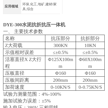
环保,化工,地矿,建材/家
应用领域
具,综合
DYE-300水泥抗折抗压一体机
一、 主要技术参数
名称
抗压部分
抗折部分
Z大荷载
300KN
10KN
示值相对误差
≤±0.5%
≤±0.5%
活塞直径X Z大行
Φ125Х100m
Φ60Х100m
程
m
m
压板直径
Φ160
Φ160
压板间距离
200mm
200mm
加荷速度
0-10KN/S
0-0.75KN/S
试验力测量范围：4%-100%
施加试验力误差：±5%
输入电压：380V 三相四线