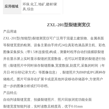
环保,化工,地矿,建材/家
应用领域
具,综合
ZXL-201型裂缝测宽仪
产品用途
ZXL-201型(智能型)裂缝测宽仪可广泛用于混凝土建筑物、金属表面
等裂缝宽度的检测。设备主要由手持式24位真彩色液晶屏主机、彩色
图像采集探头（带1.5米连接缆)构成，测量时程序自动扫描捕获裂缝
并在显示屏上实时显示裂缝的宽度数值，也可以对需要的裂缝进行拍
照（裂缝照片中同时保存裂缝图像,宽度数据,刻度尺,采集的时间（年
月日-时分秒记录方式）等图像信息），裂缝照片为BMP或JPG两种存
储格式。图片可保存在扩展卡或是其他外设移动存储器中,方便用户
进一步的图像分析或打印存档。
产品特点
:
自动判读裂缝宽度、拍摄裂缝照片、照片回放浏览功能全面
裂缝宽度智能判读，实时读数且精度高，优于
0.01mm