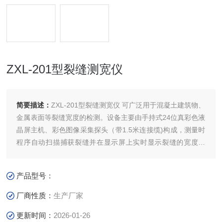
ZXL-201型裂缝测宽仪
简要描述：
ZXL-201型裂缝测宽仪 可广泛用于混凝土建筑物、
金属表面等裂缝宽度的检测。设备主要由手持式24位真彩色液
晶屏主机、彩色图像采集探头（带1.5米连接缆)构成，测量时
程序自动扫描捕获裂缝并在显示屏上实时显示裂缝的宽度数
值，也可以对需要的裂缝进行拍照（裂缝照片中同时保存裂缝
图像,宽度数据,刻度尺,采集的时间（年月日-时分秒记录方式）
产品型号：
等图像信息），裂缝照片为BMP或JPG两种存储格式。图片可
保存在扩展
厂商性质：
生产厂家
更新时间：
2026-01-26