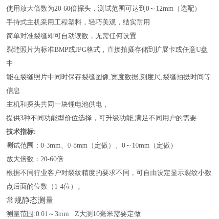
使用放大倍数为
20-60倍探头，测试范围可达到0～12mm（选配）
手持式主机采用工程塑料，轻巧美观，结实耐用
简单对准裂缝即可自动读数，无需任何设置
裂缝照片为标准
BMP或JPG格式，直接拍摄存储到扩展卡或任意U盘
中
能在裂缝照片中同时保存裂缝图像
,宽度数据,刻度尺,裂缝拍摄时间等
信息
主机和探头共同一块锂电池供电，
提供
3种不同功能型价位选择，可升级功能,满足不同用户的需要
技术指标
:
测试范围：
0-3mm、0-8mm（定做）、0～10mm（定做）
放大倍数：
20-60倍
根据不同行业客户对裂纹精度的要求不同，可自由设定显示裂纹小数
点后面的位数（
1-4位）。
常规静态测量
测量范围
:0.01～3mm Z大测10毫米需要定做