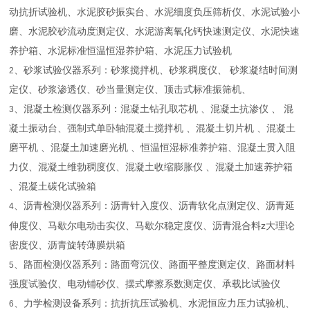
动抗折试验机、水泥胶砂振实台、水泥细度负压筛析仪、水泥试验小
磨、水泥胶砂流动度测定仪、水泥游离氧化钙快速测定仪、水泥快速
养护箱、水泥标准恒温恒湿养护箱、水泥压力试验机
、砂浆试验仪器系列：砂浆搅拌机、砂浆稠度仪、 砂浆凝结时间测
2
定仪、砂浆渗透仪、砂当量测定仪、顶击式标准振筛机、
、混凝土检测仪器系列：混凝土钻孔取芯机 、混凝土抗渗仪 、 混
3
凝土振动台、强制式单卧轴混凝土搅拌机 、混凝土切片机 、混凝土
磨平机 、混凝土加速磨光机 、恒温恒湿标准养护箱、混凝土贯入阻
力仪、混凝土维勃稠度仪、混凝土收缩膨胀仪 、混凝土加速养护箱
、混凝土碳化试验箱
、沥青检测仪器系列：沥青针入度仪、沥青软化点测定仪、沥青延
4
z
伸度仪、马歇尔电动击实仪、马歇尔稳定度仪、沥青混合料
大理论
密度仪、沥青旋转薄膜烘箱
、路面检测仪器系列：路面弯沉仪、路面平整度测定仪、路面材料
5
强度试验仪、电动铺砂仪、摆式摩擦系数测定仪、承载比试验仪
、力学检测设备系列：抗折抗压试验机、水泥恒应力压力试验机、
6