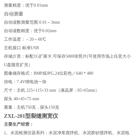
测量精度：优于
0.01mm
自动测量
自动读数测量范围
:0.01～3mm
自动读数精度：优于
0.02mm
工作温度：－
20～60℃
主机接口
:标准USB
存储介质：标配
1G扩展卡,可保存5000张照片(可使用市场上任意大小
U盘随意扩充）
图像储存格式：
BMP或JPG,24位彩色／640＊480
供电：
7.4V锂电池一块
尺寸：主机
225×115×33 mm（液晶屏：85×65mm）
探头
40×45×75 mm
重量：主机
750克，探头150克
ZXL-201型裂缝测宽仪
主要生产经营：
、水泥检测仪器系列：水泥净浆搅拌机、水泥胶砂搅拌机、水泥电
1