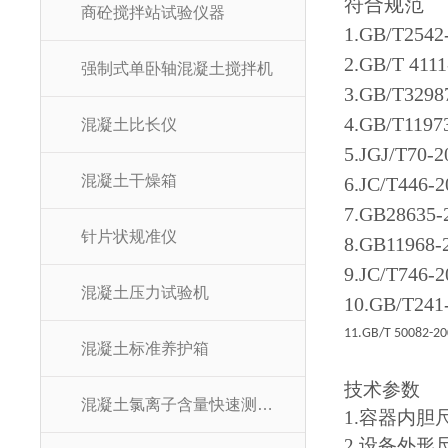
符合规范
商砼搅拌站试验仪器
1.GB/T2
2.GB/T 
强制式单卧轴混凝土搅拌机
3.GB/T3
4.GB/T1
混凝土比长仪
5.JGJ/T
混凝土干燥箱
6.JC/T4
7.GB286
针片状规准仪
8.GB119
9.JC/T7
混凝土压力试验机
10.GB/T
11.GB/T 50082-20
混凝土标准养护箱
技术参数
混凝土氯离子含量快速测定仪
1.容器内胆尺
2.设备外形尺