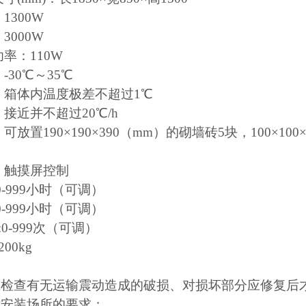
1300W
3000W
功率：110W
-30℃～35℃
：箱体内温度极差不超过1℃
：接近并不超过20℃/h
可放置190×190×390（mm）的砌墙砖5块，100×10
：触摸屏控制
0-999小时（可调）
0-999小时（可调）
:0-999次（可调）
00kg
应检查有无运输震动造成的破损、对损坏部分应修复后
对安装场所的要求：