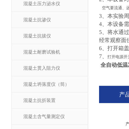
混凝土压力泌水仪
空气要流通、
3、
本实验
混凝土抗渗仪
4、
本设备
5、
将水通
混凝土抗拔仪
经常观察面
6、
打开箱
混凝土耐磨试验机
7、
打开电源开
全自动低温
混凝土贯入阻力仪
混凝土坍落度仪（筒）
产
混凝土抗折装置
混凝土含气量测定仪