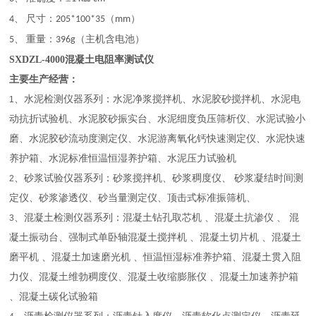
尺寸：
（
）
4、
205*100*35
mm
重量：
（主机含电池）
5、
396g
SXDZL-4000混凝土电阻率测试仪
主要生产经营：
、水泥检测仪器系列：水泥净浆搅拌机、水泥胶砂搅拌机、水泥电
1
动抗折试验机、水泥胶砂振实台、水泥细度负压筛析仪、水泥试验小
磨、水泥胶砂流动度测定仪、水泥游离氧化钙快速测定仪、水泥快速
养护箱、水泥标准恒温恒湿养护箱、水泥压力试验机
、砂浆试验仪器系列：砂浆搅拌机、砂浆稠度仪、 砂浆凝结时间测
2
定仪、砂浆渗透仪、砂当量测定仪、顶击式标准振筛机、
、混凝土检测仪器系列：混凝土钻孔取芯机 、混凝土抗渗仪 、 混
3
凝土振动台、强制式单卧轴混凝土搅拌机 、混凝土切片机 、混凝土
磨平机 、混凝土加速磨光机 、恒温恒湿标准养护箱、混凝土贯入阻
力仪、混凝土维勃稠度仪、混凝土收缩膨胀仪 、混凝土加速养护箱
、混凝土碳化试验箱