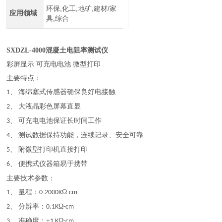
环保,化工,地矿,建材/家
应用领域
具,综合
SXDZL-4000混凝土电阻率测试仪
彩屏显示
可充电电池
微型打印
主要特点：
海绵塞式传感器确保良好电接触
1、
大液晶彩色屏幕直显
2、
可充电电池保证长时间工作
3、
测试数据保持功能，连续记录、安全可靠
4、
附微型打印机直接打印
5、
便携式仪器箱易于携带
6、
主要技术参数：
量程：
Ω
1、
0-2000
K
-cm
分辨率：
Ω
2、
0.1
K
-cm
准确度：
±
Ω
3、
1
K
-cm