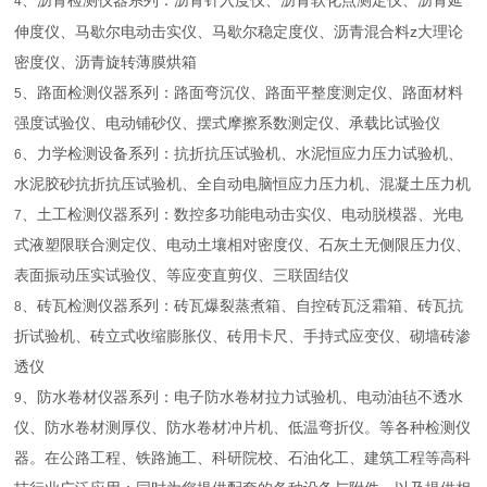
、沥青检测仪器系列：沥青针入度仪、沥青软化点测定仪、沥青延
4
z
伸度仪、马歇尔电动击实仪、马歇尔稳定度仪、沥青混合料
大理论
密度仪、沥青旋转薄膜烘箱
、路面检测仪器系列：路面弯沉仪、路面平整度测定仪、路面材料
5
强度试验仪、电动铺砂仪、摆式摩擦系数测定仪、承载比试验仪
、力学检测设备系列：抗折抗压试验机、水泥恒应力压力试验机、
6
水泥胶砂抗折抗压试验机、全自动电脑恒应力压力机、混凝土压力机
、土工检测仪器系列：数控多功能电动击实仪、电动脱模器、光电
7
式液塑限联合测定仪、电动土壤相对密度仪、石灰土无侧限压力仪、
表面振动压实试验仪、等应变直剪仪、三联固结仪
、砖瓦检测仪器系列：砖瓦爆裂蒸煮箱、自控砖瓦泛霜箱、砖瓦抗
8
折试验机、砖立式收缩膨胀仪、砖用卡尺、手持式应变仪、砌墙砖渗
透仪
、防水卷材仪器系列：电子防水卷材拉力试验机、电动油毡不透水
9
仪、防水卷材测厚仪、防水卷材冲片机、低温弯折仪。等各种检测仪
器。在公路工程、铁路施工、科研院校、石油化工、建筑工程等高科