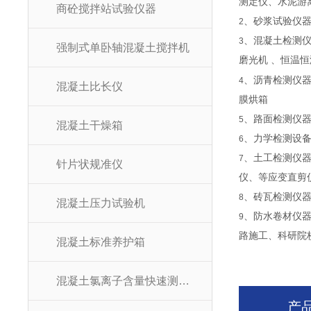
测定仪、水泥游
商砼搅拌站试验仪器
、砂浆试验仪器
2
、混凝土检测仪
3
强制式单卧轴混凝土搅拌机
磨光机 、恒温
、沥青检测仪
4
混凝土比长仪
膜烘箱
、路面检测仪
5
混凝土干燥箱
、力学检测设
6
、土工检测仪
7
针片状规准仪
仪、等应变直剪
、砖瓦检测仪
8
混凝土压力试验机
、防水卷材仪
9
路施工、科研院
混凝土标准养护箱
混凝土氯离子含量快速测定仪
产