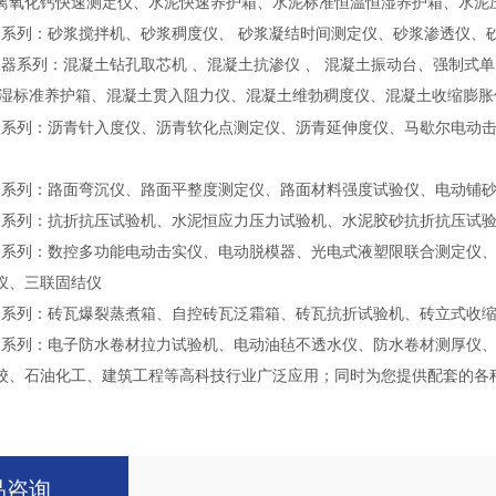
离氧化钙快速测定仪、水泥快速养护箱、水泥标准恒温恒湿养护箱、水泥
系列：砂浆搅拌机、砂浆稠度仪、 砂浆凝结时间测定仪、砂浆渗透仪、
器系列：混凝土钻孔取芯机 、混凝土抗渗仪 、 混凝土振动台、强制式单
恒湿标准养护箱、混凝土贯入阻力仪、混凝土维勃稠度仪、混凝土收缩膨胀
器系列：沥青针入度仪、沥青软化点测定仪、沥青延伸度仪、马歇尔电动
器系列：路面弯沉仪、路面平整度测定仪、路面材料强度试验仪、电动铺
备系列：抗折抗压试验机、水泥恒应力压力试验机、水泥胶砂抗折抗压试
器系列：数控多功能电动击实仪、电动脱模器、光电式液塑限联合测定仪
仪、三联固结仪
器系列：砖瓦爆裂蒸煮箱、自控砖瓦泛霜箱、砖瓦抗折试验机、砖立式收
器系列：电子防水卷材拉力试验机、电动油毡不透水仪、防水卷材测厚仪
校、石油化工、建筑工程等高科技行业广泛应用；同时为您提供配套的各
品咨询