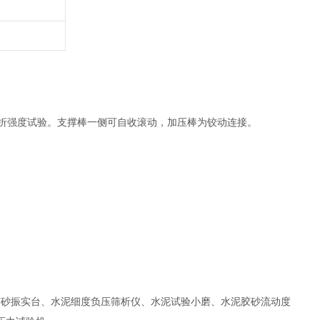
的抗折强度试验。支撑棒一侧可自收滚动，加压棒为铰动连接。
胶砂振实台、水泥细度负压筛析仪、水泥试验小磨、水泥胶砂流动度