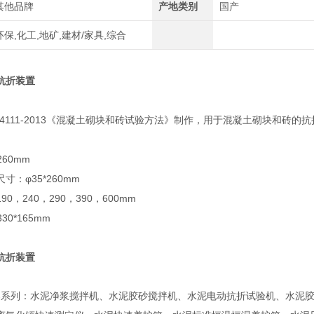
其他品牌
产地类别
国产
环保,化工,地矿,建材/家具,综合
抗折装置
T4111-2013《混凝土砌块和砖试验方法》制作，用于混凝土砌块和砖
260mm
：φ35*260mm
0，240，290，390，600mm
30*165mm
抗折装置
器系列：水泥净浆搅拌机、水泥胶砂搅拌机、水泥电动抗折试验机、水泥