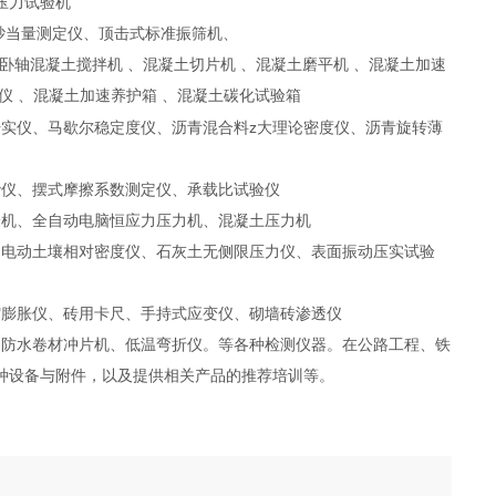
压力试验机
砂当量测定仪、顶击式标准振筛机、
卧轴混凝土搅拌机 、混凝土切片机 、混凝土磨平机 、混凝土加速
仪 、混凝土加速养护箱 、混凝土碳化试验箱
z
击实仪、马歇尔稳定度仪、沥青混合料
大理论密度仪、沥青旋转薄
砂仪、摆式摩擦系数测定仪、承载比试验仪
验机、全自动电脑恒应力压力机、混凝土压力机
、电动土壤相对密度仪、石灰土无侧限压力仪、表面振动压实试验
缩膨胀仪、砖用卡尺、手持式应变仪、砌墙砖渗透仪
、防水卷材冲片机、低温弯折仪。等各种检测仪器。在公路工程、铁
种设备与附件，以及提供相关产品的推荐培训等。