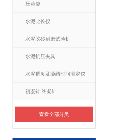
压蒸釜
水泥比长仪
水泥胶砂耐磨试验机
水泥抗压夹具
水泥稠度及凝结时间测定仪
初凝针,终凝针
查看全部分类