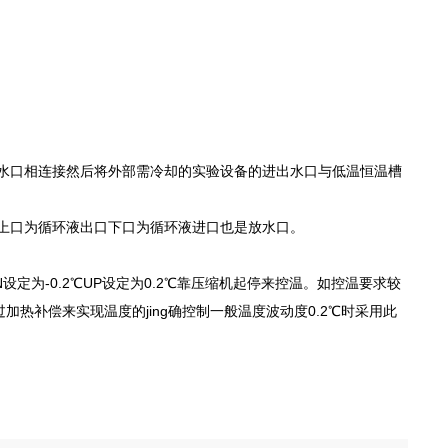
出水口相连接然后将外部需冷却的实验设备的进出水口与低温恒温槽
。
可上口为循环液出口下口为循环液进口也是放水口。
定为-0.2℃UP设定为0.2℃靠压缩机起停来控温。如控温要求较
热补偿来实现温度的jing确控制一般温度波动度0.2℃时采用此