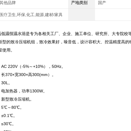
其他品牌
产地类别
国产
医疗卫生,环保,化工,能源,建材/家具
动高低温恒温水浴
是专为各相关工厂、企业、施工单位、研究所、大专院校
新型的致冷压缩机组，致冷效果好，噪音低，设计容积大、控温精度高的
室使用。
C 220V（-5%～+10%），50Hz。
370×宽300×高300(mm）。
30L。
电加热器，功率1300W。
 新型致冷压缩机。
5℃～80℃。
±0.1℃。
≤30℃。