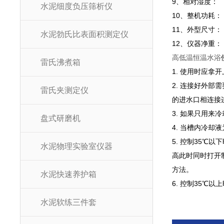
9、相对湿度： 
水泥细度负压筛析仪
10、整机功耗：
11、外型尺寸： 6
水泥勃氏比表面积测定仪
12、仪器净重： 
高低温恒温水浴
雷氏沸煮箱
1. 使用时应拿
2. 连接好外
雷氏夹测定仪
的进水口相连接
3. 如果只用
盘式研磨机
4. 当槽内冷
5. 控制35℃
水泥物理实验室仪器
高此时同时打开制
方法。
水泥快速养护箱
6. 控制35℃
水泥软练三件套