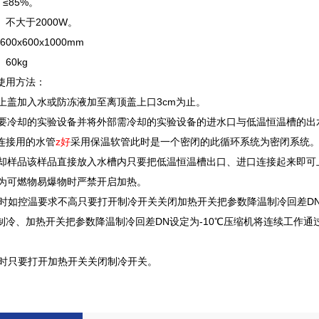
≤85%。
 不大于2000W。
00x600x1000mm
60kg
使用方法
：
开上盖加入水或防冻液加至离顶盖上口3cm为止。
部需要冷却的实验设备并将外部需冷却的实验设备的进水口与低温恒温槽的
连接用的水管
z好
采用保温软管此时是一个密闭的此循环系统为密闭系统
来冷却样品该样品直接放入水槽内只要把低温恒温槽出口、进口连接起来即
却液为可燃物易爆物时严禁开启加热。
以下时如控温要求不高只要打开制冷开关关闭加热开关把参数降温制冷回差DN设
冷、加热开关把参数降温制冷回差DN设定为-10℃压缩机将连续工作通过加
以上时只要打开加热开关关闭制冷开关。