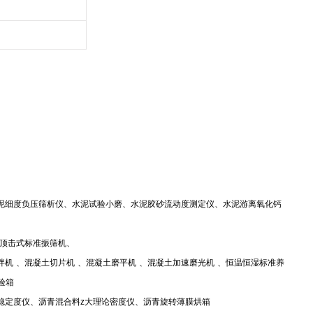
泥细度负压筛析仪、水泥试验小磨、水泥胶砂流动度测定仪、水泥游离氧化钙
顶击式标准振筛机、
拌机
、混凝土切片机
、混凝土磨平机
、混凝土加速磨光机
、恒温恒湿标准养
验箱
稳定度仪、沥青混合料
z
大理论密度仪、沥青旋转薄膜烘箱