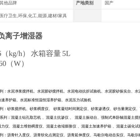
其他品牌
产地类别
国产
医疗卫生,环保,化工,能源,建材/家具
型负离子增湿器
6（kg/h）
水箱容量
5L
60（W）
列：水泥净浆搅拌机、水泥胶砂搅拌机、水泥电动抗折试验机、水泥胶砂振实台、水
快速养护箱、水泥标准恒温恒湿养护箱、水泥压力试验机
列：砂浆搅拌机、砂浆稠度仪、
砂浆凝结时间测定仪、砂浆渗透仪、砂当量测定仪、
系列：混凝土钻孔取芯机
、混凝土抗渗仪
、
混凝土振动台、强制式单卧轴混凝土搅
阻力仪、混凝土维勃稠度仪、混凝土收缩膨胀仪
、混凝土加速养护箱
、混凝土碳化试
列：沥青针入度仪、沥青软化点测定仪、沥青延伸度仪、马歇尔电动击实仪、马歇尔