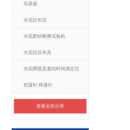
压蒸釜
水泥比长仪
水泥胶砂耐磨试验机
水泥抗压夹具
水泥稠度及凝结时间测定仪
初凝针,终凝针
查看全部分类