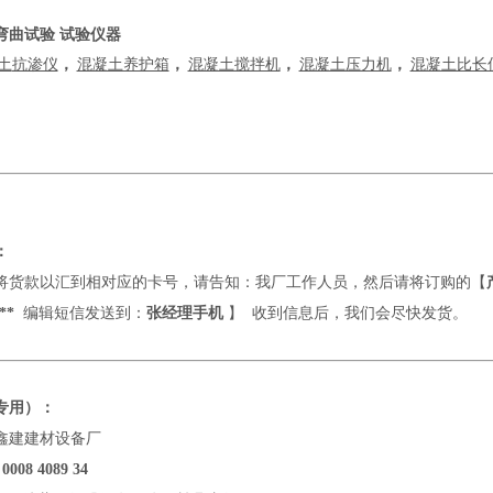
弯曲试验 试验仪器
土
抗渗仪
，
混凝土养护箱
，
混凝土搅拌机
，
混凝土压力机
，
混凝土比长
：
将货款以汇到相对应的卡号，请告知：我厂工作人员，然后请将订购的【
**
编辑短信发送到：
张经理手机
】
收到信息后，我们会尽快发货。
专用）：
鑫建建材设备厂
 0008 4089 34