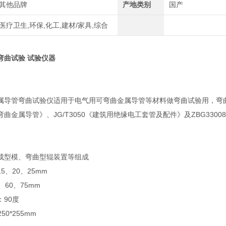
其他品牌
产地类别
国产
医疗卫生,环保,化工,建材/家具,综合
弯曲试验 试验仪器
属导管弯曲试验仪适用于电气用可弯曲金属导管等材料做弯曲试验用，弯曲的
曲金属导管》、JG/T3050《建筑用绝缘电工套管及配件》及ZBG33
成型模、弯曲型辊装置等组成
5、20、25mm
60、75mm
90度
50*255mm