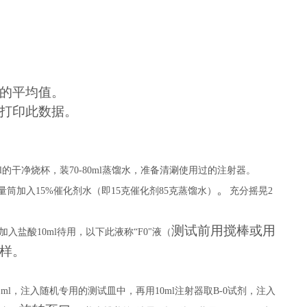
的平均值。
打印此数据。
l
的干净烧杯，装
70-80ml
蒸馏水，准备清涮使用过的注射器。
。
量筒加入
15%
催化剂水（即
15
克催化剂
85
克蒸馏水）
充分摇晃
2
测试
前用搅棒或用
加入盐酸
10ml
待用，以下此液称“
F0
"液（
样
。
1ml
，注入随机专用的测试皿中，再用
10ml
注射器取
B-0
试剂，注入