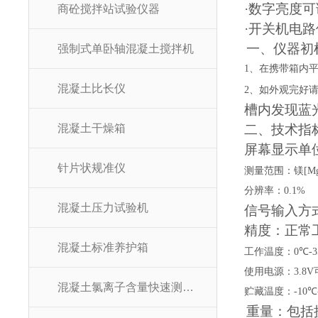
·数字亮度
商砼搅拌站试验仪器
·开关机电路
一、仪器初
强制式单卧轴混凝土搅拌机
1
、在携带箱内
混凝土比长仪
2
、如外观完好请无
槽内发现蓝
混凝土干燥箱
二、技术指
屏幕显示单
针片状规准仪
测量范围：镁
[M
分辨率：
0.1%
混凝土压力试验机
信号输入方
精度：正常
混凝土标准养护箱
工作温度：
0
℃
-
3
使用电源：
3.8V
混凝土氯离子含量快速测定仪
贮藏温度：
-10
℃
重量：包括