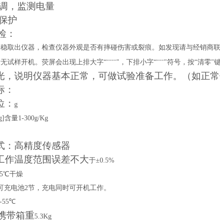
可调，监测电量
保护
检：
平稳取出仪器，检查仪器外观是否有摔碰伤害或裂痕。如发现请与经销商
试样开机。荧屏会出现上排大字“ˉˉˉˉ"，下排小字“ˉˉˉ"符号，按“清零"
光，说明仪器基本正常，可做试验准备工作。（如正常
标：
位：
g
g]
含量
1-300g/Kg
式：高精度传感器
工作温度范围误差不大
于
±
0.5%
5
℃干燥
可充电池
2
节，充电同时可开机工作。
-55
℃
携带箱重
5.3
Kg