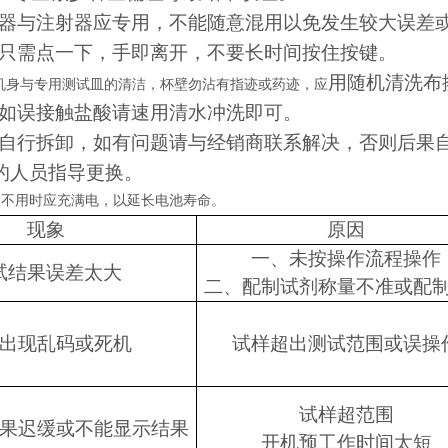
器与注射器应专用，不能随意混用以免发生较大误差
只需点一下，手即离开，不要长时间按住按键。
用随机清洗布
机身与专用测试皿的清洁，杯壁勿沾有指迹或药迹，应
如误接触盐酸请速用清水冲洗即可。
自行拆卸，如有问题请与经销商联系解决，否则后果
的人员指导更换。
置不用时应充满电，以延长电池寿命。
现象
原因
一、
未按操作流程操作
试结果误差太大
二、
配制试剂称量不准或配
出现乱码或死机
试样超出测试范围或误操
试样超范围
果迟缓或不能显示结果
开机预工作时间太短