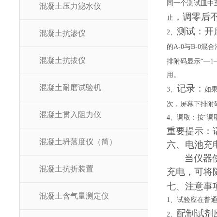
同一个测试皿中
混凝土压力泌水仪
，调零后
止
测试：
开
2
、
混凝土抗渗仪
的
A-0
与
B-0
混合
混凝土抗拔仪
排附码显示“—
1
用。
混凝土耐磨试验机
记录：
3
、
如
次，屏幕下排附
混凝土贯入阻力仪
4
、
调取：按
“调
重要提示：
混凝土坍落度仪（筒）
六、电池充
当仪器
混凝土抗折装置
充电，可将
七、注意事
混凝土含气量测定仪
1
、试验应在普
配制试剂
2
、