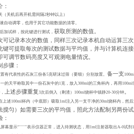
介：
关（关机后再开机需间隔
2
秒钟以上）
液自动调零，也用于其它功能数据的清零。
获
取所测的数值。
后加试样，按此键进行测试，
次可记录本次的数值，同样三次记录
本机自动运算
三次
此键可提取每次的测试数据与平均值，并与计算机连接
即可调节数码亮度又可观测电量情况。
制步骤：
备一支
位置有代表性的石灰三份各
5
克研沫过筛（要细）分别放置。
100m
之一的天平称取其中一份石灰中的
1
克，放入
300ml
的三角杯内，再用
100ml
上述步骤重复
。
钟，
3
次后
倒入（剩渣）
100ml
烧杯中镇静
20-30
分钟
在上述
100ml
杯内（中底部）吸取
1ml
注入另一支干净的
30ml
烧杯内，然后
法搅匀）
如需要三次的平均值，照此方法配制另两份试
验：
机屏幕显示
“ˉˉˉˉ"表示仪器正常，进入待测状态，用
1ml
注射器取出
A-0
试剂