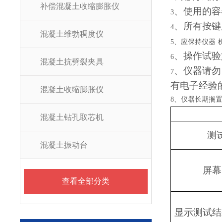
补偿混凝土收缩膨胀仪
、使用的容
3
、所有按键
4
混凝土维勃稠度仪
5
、应保持仪器
、操作试验
6
混凝土抗劈裂夹具
、仪器请勿
7
有电子经验
混凝土收缩膨胀仪
8
、仪器长期搁
混凝土钻孔取芯机
测
混凝土振动台
屏幕
查看全部分类
显示测试结