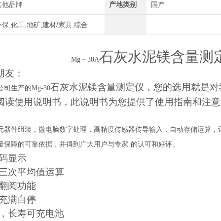
其他品牌
产地类别
国产
环保,化工,地矿,建材/家具,综合
石灰
水泥
镁含量测
Mg
－
30A
朋友：
石灰
水泥
镁含量测定仪，您的选用就是对
公司生产的
Mg-
30
阅读使用说明书，此说明书为您提供了使用指南和注意
元器件组装，微电脑数字处理，高精度传感器传导输入，自动存储运算，
量保障的可靠依据，并得到广大用户与专家
的认可和好评。
数码显示
，三次平均值运算
翻阅功能
、充满自停
用，长寿可充电池