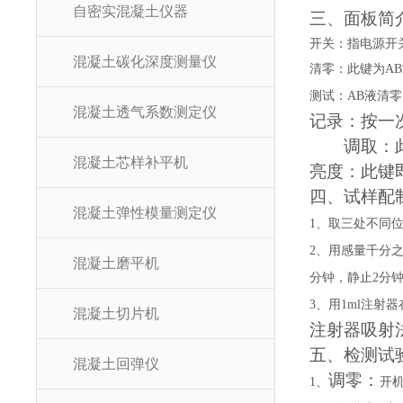
自密实混凝土仪器
三、面板简
开关：指电源开
混凝土碳化深度测量仪
清零：此键为
AB
测试：
AB
液清零
混凝土透气系数测定仪
记录：按一
调取：
混凝土芯样补平机
亮度：此键
四、试样配
混凝土弹性模量测定仪
1
、取三处不同
2
、用感量千分
混凝土磨平机
分钟，静止
2
分
3
、用
1ml
注射器
混凝土切片机
注射器吸射
五、检测试
混凝土回弹仪
调零：
1
、
开