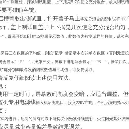
至
10ml
刻度处，拧紧测试皿盖，上下摇晃
5-7
次使之充分混合，放入测试槽
不要再碰触各键。
启槽盖取出测试皿，
拧开盖子马上
将充分混合的配制试样
“
F0
"
盖上测试皿盖子
上下摇晃几次使之充分混合均匀
液中，
—"，屏幕开始倒计时
15
秒后显示数值，此数值为被测试样的数值，试验完
果需要三次数据的平均值，则按
“记录"键记录本次的单次数据（否则无需按
码会显示“—
P
2
—"，按第三次，屏幕下排附码会显示“—
P
3
—"，按第四次
取"键分别调取各次的测试数值与平均值，可反复调取。
请反复仔细阅读上述使用方法。
电：
使用一定时间，屏幕数码亮度会变暗，应适当调整。但
随机专用
电源线
插入机后充电口，接入
220V
市电，至机后充电指示
项：
通室内进行，配制的所有药液不能得受阳光紫外线照射，受过阳光紫外线
应尽量减少容量偏差导致结果误差。