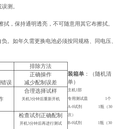
或误测。
擦拭，保持
通明透亮
，不可随意用其它布擦拭。
自负。如年久需更换电池必须按同规格、同电压
、
排除方法
装箱单
：（随机清
正确操作
单）
制错误
减少配制误差
合理选择试样
主机
1
部
作
专用测试皿
1
个
关机
3
分钟后重新开机
A-0
试剂
1
瓶（
30
检查试剂正确配制
次）
B-0
试剂
1
瓶（
30
开机
3
分钟后再进行测试