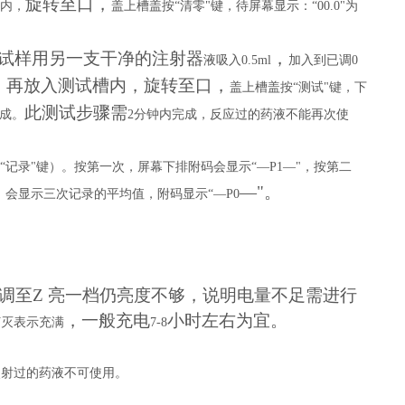
旋转至口，
内，
盖上槽盖按
“清零"键，待屏幕显示：“
00.0
"为
试样用另一支干净的注射器
，
液吸入
0.5ml
加入到已调
0
，再放入测试槽内，
旋转至口，
盖上槽盖按
“测试"键，下
此测试步骤需
成。
2
分钟内完成，反应过的药液不能再次使
“记录"键）。按第一次，屏幕下排附码会显示“—
P
1
—"，按第二
—"。
，会显示三次记录的平均值，附码显示“—
P
0
调至Z 亮一档仍亮度不够，说明电量不足需进行
，
一般充电
小时左右为宜。
灯灭表示充满
7-8
照射过的药液不可使用。