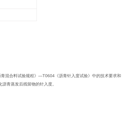
及沥青混合料试验规程》—T0604《沥青针入度试验
》中的技术要求和
化沥青蒸发后残留物的针入度。