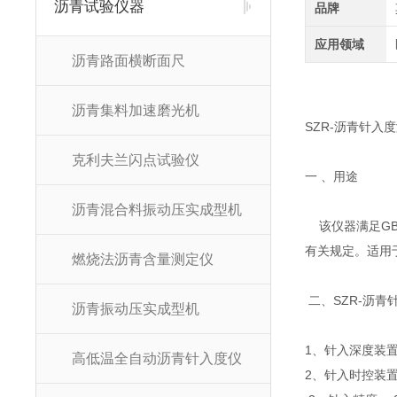
沥青试验仪器
品牌
应用领域
沥青路面横断面尺
沥青集料加速磨光机
SZR-沥青针入
克利夫兰闪点试验仪
一 、用途
沥青混合料振动压实成型机
该仪器满足GB/
有关规定。适用
燃烧法沥青含量测定仪
二、SZR-沥青
沥青振动压实成型机
1、针入深度装
高低温全自动沥青针入度仪
2、针入时控装置