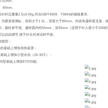
.01mm。
 40mm。
杆总重量2.5±0.05g,符合GB/T4509、T0604的规格要求。
 为硬质玻璃缸，容积大于1.5L，深度大于80mm。内设有盛样皿支架，
制，圆柱形平底。盛样皿内经55mm，深35mm（适用于针入度小于200
可以自由调节,便于针尖对准试样平面。
脑智能型；
5型的基础上增加加热装置；
型基础上增加小型水浴（20-30℃）；
在5/6型基础上增加打印功能。