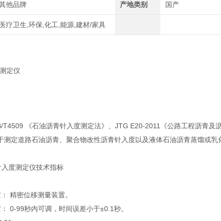
其他品牌
产地类别
国产
医疗卫生,环保,化工,能源,建材/家具
度测定仪
T4509 《石油沥青针入度测定法》、JTG E20-2011《公路工程沥青
于测定道路石油沥青、聚合物改性沥青针入度以及液体石油沥青蒸馏或乳
针入度测定仪
技术指标
置： 精密位移测量装置。
： 0-99秒内可调，时间误差小于±0.1秒。