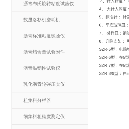
3、针入精度： 0
沥青布氏旋转粘度试验仪
4、 大针入深度：
5、标准针： 针及针
数显洛杉机磨耗机
6、平底玻璃皿：
7、 盛样皿：铜
沥青标准粘度试验仪
8、升降支架： 
SZR-5型：电
沥青蜡含量试验附件
SZR-6型：在
SZR-7型：在5
沥青黏韧性试验仪
SZR-8/9型：
乳化沥青轮碾压实仪
粗集料分样器
细集料粗糙度测定仪