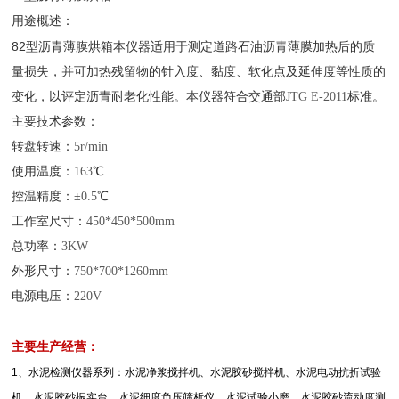
用途概述：
82
型沥青薄膜烘箱
本仪器适用于测定道路石油沥青薄膜加热后的质
量损失，并可加热残留物的针入度、黏度、软化点及延伸度等性质的
变化，以评定沥青耐老化性能。本仪器符合交通部
JTG E-2011
标准。
主要技术参数：
转盘转速：
5r/min
使用温度：
163
℃
控温精度：±
0.5
℃
工作室尺寸：
450*450*500mm
总功率：
3KW
外形尺寸：
750*700*1260mm
电源电压：
220V
主要生产经营：
1
、水泥检测仪器系列：水泥净浆搅拌机、水泥胶砂搅拌机、水泥电动抗折试验
机、水泥胶砂振实台、水泥细度负压筛析仪、水泥试验小磨、水泥胶砂流动度测