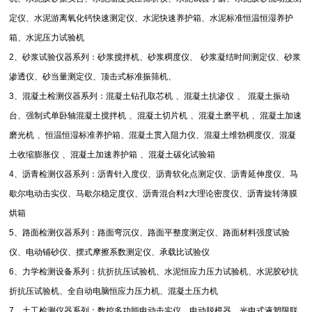
定仪、水泥游离氧化钙快速测定仪、水泥快速养护箱、水泥标准恒温恒湿养护
箱、水泥压力试验机
2
、砂浆试验仪器系列：砂浆搅拌机、砂浆稠度仪、
砂浆凝结时间测定仪、砂浆
渗透仪、砂当量测定仪、顶击式标准振筛机、
3
、混凝土检测仪器系列：混凝土钻孔取芯机
、混凝土抗渗仪
、
混凝土振动
台、强制式单卧轴混凝土搅拌机
、混凝土切片机
、混凝土磨平机
、混凝土加速
磨光机
、恒温恒湿标准养护箱、混凝土贯入阻力仪、混凝土维勃稠度仪、混凝
土收缩膨胀仪
、混凝土加速养护箱
、混凝土碳化试验箱
4
、沥青检测仪器系列：沥青针入度仪、沥青软化点测定仪、沥青延伸度仪、马
歇尔电动击实仪、马歇尔稳定度仪、沥青混合料
z
大理论密度仪、沥青旋转薄膜
烘箱
5
、路面检测仪器系列：路面弯沉仪、路面平整度测定仪、路面材料强度试验
仪、电动铺砂仪、摆式摩擦系数测定仪、承载比试验仪
6
、力学检测设备系列：抗折抗压试验机、水泥恒应力压力试验机、水泥胶砂抗
折抗压试验机、全自动电脑恒应力压力机、混凝土压力机
7
、土工检测仪器系列：数控多功能电动击实仪、电动脱模器、光电式液塑限联