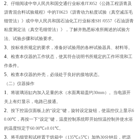
2
、仔细阅读中华人民共和国交通行业标准
JTJ052
《公路工程沥青及
沥青混合料试验规程》中的
T0623
《沥青动力粘度试验（真空减压毛
细管法）》或中华人民共和国石油化工行业标准
SH /0557
《石油沥青
粘度测定法（真空毛细管法）》，了解并熟悉标准所阐述的试验方
法、试验步骤和试验要求。
3
、按标准所规定的要求，准备好试验用的各种试验器具、材料等。
4
、检查本仪器的工作状态，使其符合说明书所规定的工作环境和工
作条件。
5
、检查本仪器的外壳，必须处于良好的接地状态。
（二）仪器操作
1
、将玻璃浴缸内加入足量的水（水面离箱盖约
30mm
）。当电源开
关上有灯显示，电路已接通。
2
、按下控温仪面板上的
“
设定
"
键，旋转设定旋钮，使温控仪上显示
6
0.00℃
，再按一下
“
设定
"
键，温度控制系统即开始恒温控制并使水浴
的温度恒定于
60.00℃±0.01℃
。
3
、将毛细管和试样置于烘箱中（
135℃±5℃
）加热
30
分钟后，把沥