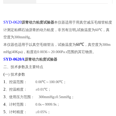
SYD-0620
沥青动力粘度试验器
本仪器适用于用真空减压毛细管粘度
,
计测定粘稠石油沥青的动力粘度，非另有注明
试验温度为
60℃
，真
空度为
300mmHg
。
60℃
本仪器也适用于以真空毛细管法，试验温度为
，真空度为
300m
mHg(40Kpa)
，粘度在
0.0036
～
20.000Pa.s
范围的其它物质。
SYD-0620A
沥青动力粘度试验器
二、技术参数及主要特点
(
一
)
技术参数
1
、控温范围：
0.00℃
～
100.00℃
；
2
、控温精度：
±0.01℃
；
3
、使用压力范围：
300mmHg±0.5mmHg
；
4
、计时范围：
0.0s
～
9999.9s
；
5
、计时精度：
≤0.05%
；