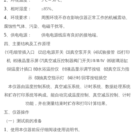
、环境温度：
5℃
～
50℃
。
3
、相对湿度：
≤85%
。
4
、环境要求：
周围环境不存在影响仪器正常工作的机械震动、
腐蚀性气体、污染、电磁干扰等。
5
、供电电源：
供电电源线应有良好的接地端。
四、主要结构及工作原理
⑴
毛细管插入口
⑵
总电源开关
⑶
真空泵开关
⑷
试验接管
⑸
打印
机
⑹
液晶显示屏
⑺
真空减压控制器阀门开关
I/Ⅱ/Ⅲ/Ⅳ ⑻
玻璃浴缸
⑼
温度计插口
⑽
水浴温控仪
⑾
液晶显示调节按钮
⑿
真空压力指
示
⒀
抽真空指示灯
⒁
计时
/
回零按钮插空
本仪器由温度控制系统、真空减压系统、计时系统、数据处理系统
和贮存打印系统等构成。能自动完成温度控制、真空减压控制、计时
功能，并在测量结束时贮存和打印计算结果。
五、仪器操作
（一）测试前的准备
1
、使用本仪器前应仔细阅读使用说明书。