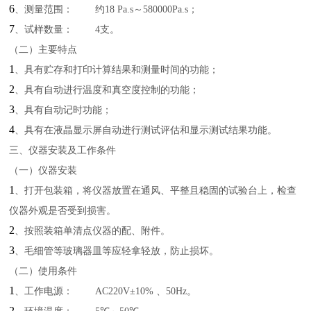
6
、测量范围：
约
18 Pa.s
～
580000Pa.s
；
7
、试样数量：
4
支。
（二）主要特点
1
、具有贮存和打印计算结果和测量时间的功能；
2
、具有自动进行温度和真空度控制的功能；
3
、具有自动记时功能；
4
、具有在液晶显示屏自动进行测试评估和显示测试结果功能。
三、仪器安装及工作条件
（一）仪器安装
1
、打开包装箱，将仪器放置在通风、平整且稳固的试验台上，检查
仪器外观是否受到损害。
2
、按照装箱单清点仪器的配、附件。
3
、毛细管等玻璃器皿等应轻拿轻放，防止损坏。
（二）使用条件
1
、工作电源：
AC220V±10%
、
50Hz
。
2