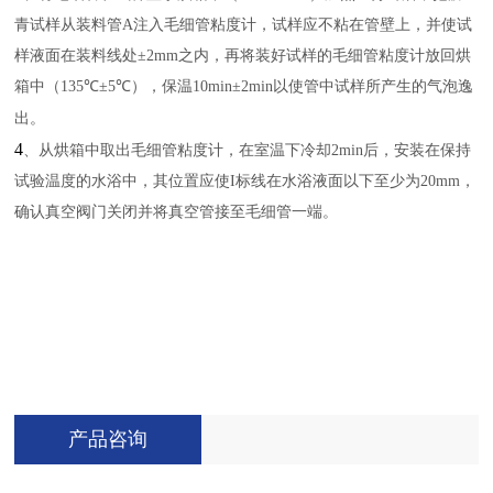
青试样从装料管
A
注入毛细管粘度计，试样应不粘在管壁上，并使试
样液面在装料线处
±2mm
之内，再将装好试样的毛细管粘度计放回烘
箱中（
135℃±5℃
），保温
10min±2min
以使管中试样所产生的气泡逸
出。
4
、从烘箱中取出毛细管粘度计，在室温下冷却
2min
后，安装在保持
试验温度的水浴中，其位置应使
I
标线在水浴液面以下至少为
20mm
，
确认真空阀门关闭并将真空管接至毛细管一端。
产品咨询