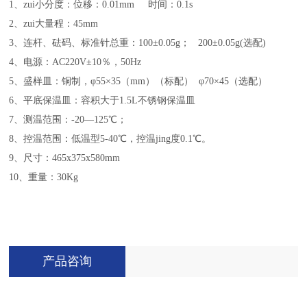
1、zui小分度：位移：0.01mm 时间：0.1s
2、zui大量程：45mm
3、连杆、砝码、标准针总重：100±0.05g； 200±0.05g(选配)
4、电源：AC220V±10％，50Hz
5、盛样皿：铜制，φ55×35（mm）（标配） φ70×45（选配）
6、平底保温皿：容积大于1.5L不锈钢保温皿
7、测温范围：-20—125℃；
8、控温范围：低温型5-40℃，控温jing度0.1℃。
9、尺寸：465x375x580mm
10、重量：30Kg
产品咨询