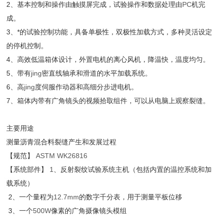
2
、基本控制和操作由触摸屏完成，试验操作和数据处理由
PC
机完
成。
3
、*的试验控制功能，具备单极性，双极性加载方式，多种灵活设定
的停机控制。
4
、高效低温箱体设计，外置电机的离心风机，降温快，温度均匀。
5
、带有
jing
密直线轴承和滑道的水平加载系统。
6
、高
jing
度伺服作动器和高细分步进电机。
7
、箱体内带有广角镜头的视频拾取组件，可以从电脑上观察裂缝。
主要用途
测量沥青混合料裂缝产生和发展过程
【规范】
ASTM WK26816
【系统部件】
1
、反射裂纹试验系统主机（包括内置的温控系统和加
载系统）
2
、一个量程为
12.7mm
的数字千分表，用于测量平板位移
3
、一个
500W
像素的广角摄像镜头模组