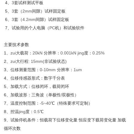
4
、
3
套试样测试平板
5
、
3
套（
2mm
间隙）试样固定板
6
、
3
套（
4.2mm
间隙）试样固定板
7
、试验用的个人电脑（
PC
机）和试验软件
主要技术参数
1
、
zui
大载荷：
20kN
分辨率：
0.001kN jing
度：
0.25%
2
、
zui
大行程
: 15mm(
非试验状态
)
3
、位移测量范围：
0-10mm
分辨率：
1um
4
、位移传感器形式：数字千分表
5
、加载方式：位移闭环，载荷闭环
6
、加载波形：三角波（单极性
/
双极性）
7
、温度控制范围：
-5~40
℃（特殊要求可定制）
8
、控温
jing
度：
0.5
℃
9
、试验停机条件：恒载荷下位移变化量 恒应变下载荷变化量 加载
循环次数