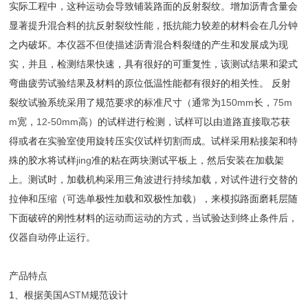
实际工程中，这种运动会导致铺装路面的反射裂纹。增加沥青含量会
显著提升混合料的抗反射裂纹性能，抵抗能力较差的材料会在几分钟
之内破坏。本仪器不但使描述沥青混合料裂缝的产生和发展成为现
实，并且，检测结果快速，具有很好的可重复性，该测试结果和梁式
弯曲疲劳试验结果及材料的原位低温性能都有很好的相关性。 反射
裂纹试验系统采用了规范要求的标准尺寸（通常为
150mm
长，
75m
m
宽，
12-50mm
高）的试样进行检测，试样可以由道路直接取芯获
得或者在实验室使用旋转压实仪试样切割而成。试样采用粘接架和特
殊的胶水将试样
jing
准的粘在两块测试平板上，然后安装在加载架
上。测试时，加载机构采用三角波进行持续加载，对试件进行交替的
拉伸和压缩（可选单极性加载和双极性加载），来模拟路面磨耗层随
下面破碎的刚性材料的运动而运动的方式，当试验达到终止条件后，
仪器自动停止运行。
产品特点
1
、根据美国
ASTM
规范设计