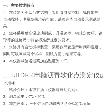
一、主要技术特点
1
、本仪器为小型台式结构，采用微电脑控制、线性加热、
自动搅拌，测量结果准确可靠，试验完毕自动显示测试结
果。
2
、烧杯采用耐高温玻璃制成，升温速率、钢球定位环、钢
球等的规格尺寸符合标准所规定的要求。
3
、水浴具有自动搅拌装置，采用数码管显示时间和温度，
同时可以测试两个试样，测试方便，结果可靠。
4
、本仪器试验浴最高加热温度为
90
℃。
LHDF-4
电脑沥青软化点测定仪
二、
技
术指标
1
、试验介质：水或甘油（仪器能自动判别）
2
、测温范围：
℃～
℃
0
90
3
、加热速率： 三分钟后自动调整为
±
0.5)
℃
/ min
；
(5.0