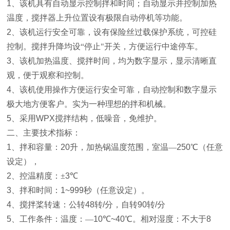
1
、该机具有自动显示控制拌和时间；自动显示并控制加热
温度，搅拌器上升位置设有极限自动停机等功能。
2
、该机运行安全可靠，设有保险丝过载保护系统，可控硅
控制。搅拌升降均设“停止"开关，方便运行中途停车。
3
、该机加热温度、搅拌时间，均为数字显示，显示清晰直
观，便于观察和控制。
4
、该机使用操作方便运行安全可靠，自动控制和数字显示
极大地方便客户。实为一种理想的拌和机械。
5
、采用
WPX
搅拌结构，低噪音，免维护。
二、主要技术指标：
1
、拌和容量：
20
升，加热锅温度范围，室温—
250
℃（任意
设定），
2
、控温精度：±
3
℃
3
、拌和时间：
1~999
秒（任意设定）。
4
、搅拌桨转速：公转
48
转
/
分，自转
90
转
/
分
5
、工作条件：温度：—
10
℃
~40
℃。相对湿度：不大于
8