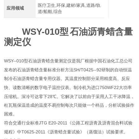
医疗卫生,环保,建材/家具,道路/轨
应用领域
道/船舶,综合
WSY-010
型
石油沥青蜡含量
测定仪
WSY--010
型石油沥青蜡含量测定仪是我厂根据中国石油化工总公司
SH/T0425
92
发布的石油沥青蜡含量标准分析方法
--
研制的自动恒温
制冷石油沥青蜡含量专用仪器。其温度控制部分采用精度高、反应
750WF22
快、读数清晰的数字电子温控仪表。制冷机为进口
大功率
28
压缩机。深冷可达零下
℃。它解决了以前由于采用人工干冰降温，
杜瓦瓶保温造成的温度不易控制每次只能做一个样品，分析试验操作
困难。
JTG E20-2011
符合交通行业标准
《公路工程沥青及沥青混合料试验
T0625-2011
规程》中
《沥青蜡含量试验》（蒸馏法）试验要求。