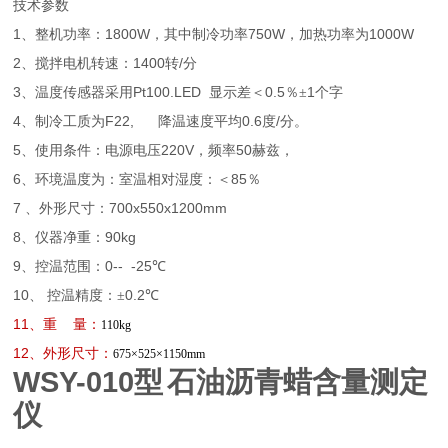
技术参数
1
1800W
750W
1000W
、整机功率：
，其中制冷功率
，加热功率为
2
1400
/
、搅拌电机转速：
转
分
3
Pt100.LED
0.5
1
、温度传感器采用
显示差＜
％±
个字
4
F22,
0.6
/
、制冷工质为
降温速度平均
度
分。
5
220V
50
、使用条件：电源电压
，频率
赫兹，
6
85
、环境温度为：室温相对湿度：＜
％
7
700x550x1200mm
、外形尺寸：
8
90kg
、仪器净重：
9
0--
-25
、控温范围：
℃
10
0.2
、
控温精度：±
℃
11
、重
量：
110kg
12
、外形尺寸：
675×525×1150mm
WSY-010
型
石油沥青蜡含量测定
仪