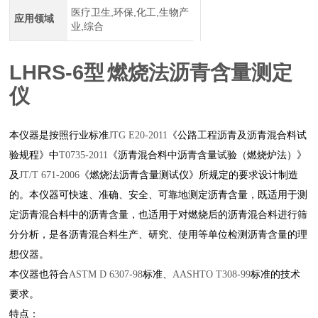
医疗卫生,环保,化工,生物产
应用领域
业,综合
LHRS-6
型
燃烧法沥青含量测定
仪
本仪器是按照行业标准
JTG E20-2011
《公路工程沥青及沥青混合料试
验规程》中
T0735-2011
《沥青混合料中沥青含量试验（燃烧炉法）》
及
JT/T 671-2006
《燃烧法沥青含量测试仪》所规定的要求设计制造
的。本仪器可快速、准确、安全、可靠地测定沥青含量，既适用于测
定沥青混合料中的沥青含量，也适用于对燃烧后的沥青混合料进行筛
分分析，是各沥青混合料生产、研究、使用等单位检测沥青含量的理
想仪器。
本仪器也符合
ASTM D 6307-98
标准、
AASHTO T308-99
标准的技术
要求。
特点：