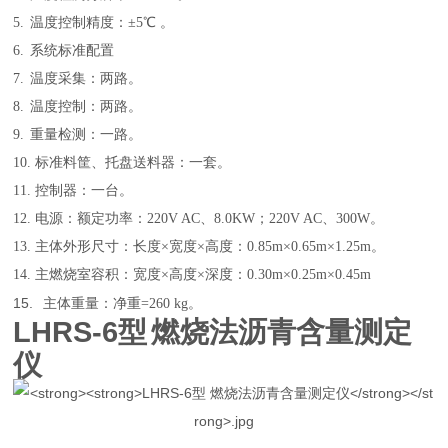
5.
温度控制精度：±
5
℃ 。
6.
系统标准配置
7.
温度采集：两路。
8.
温度控制：两路。
9.
重量检测：一路。
10.
标准料筐、托盘送料器：一套。
11.
控制器：一台。
12.
电源：额定功率：
220V AC
、
8.0KW
；
220V AC
、
300W
。
13.
主体外形尺寸：长度×宽度×高度：
0.85m
×
0.65m
×
1.25m
。
14.
主燃烧室容积：宽度×高度×深度：
0.30m
×
0.25m
×
0.45m
15.
主体重量：净重
=260 kg
。
LHRS-6
型
燃烧法沥青含量测定
仪