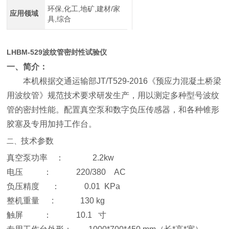
环保,化工,地矿,建材/家
应用领域
具,综合
LHBM-529
波纹管密封性试验仪
一、简介：
本机根据交通运输部
JT/T529-2016
《预应力混凝土桥梁
用波纹管》规范技术要求研发生产，用以测定多种型号波纹
管的密封性能。配置真空泵和数字负压传感器，和各种锥形
胶塞及专用加持工作台。
技术参数
二、
真空泵功率
：
2.2kw
电压
：
220/380
AC
负压精度
：
0.01
KPa
整机重量
:
130 kg
触屏
：
10.1
寸