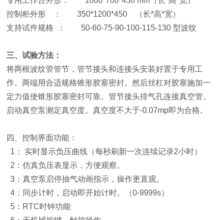
专用工作台外形：
1000*700*450 mm
（长
*
高
*
宽）
控制柜外形
：
350*1200*450
（长
*
高
*
宽）
支持试件规格
：
50-60-75-90-100-115-130
型波纹
三、试验方法：
将两根波纹管管节，管节接头和连接头安装好置于专用工
作。两端用合适规格锥形胶塞密封。然后丝杠对胶塞施加一
定力值使锥形胶塞密封可靠。管节接头排气孔连接真空管。
启动真空泵测定真空度。真空度不大于
-0.07mp
即为合格。
四、控制界面功能：
1
：
实时显示负压曲线（每秒刷新一次连续记录
2
小时）
2
：仿真负压表显示，方便观察。
3
：真空泵启停抽气动画指示，操作更直观。
4
：同步计时，启动即开始计时。（
0-9999s
）
5
：
RTC
时钟功能