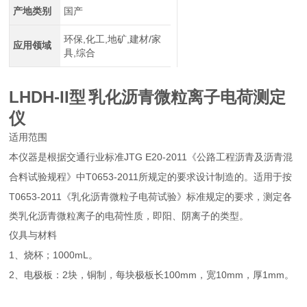
产地类别
国产
环保,化工,地矿,建材/家
应用领域
具,综合
LHDH-II
型
乳化沥青微粒离子电荷测定
仪
适用范围
JTG E20-2011
本仪器是根据交通行业标准
《公路工程沥青及沥青混
T0653-2011
合料试验规程》中
所规定的要求设计制造的。适用于按
T0653-2011
《乳化沥青微粒子电荷试验》标准规定的要求，测定各
类乳化沥青微粒离子的电荷性质，即阳、阴离子的类型。
仪具与材料
1、
1000mL
烧杯；
。
2、
2
100mm
10mm
1mm
电极板：
块，铜制，每块极板长
，宽
，厚
。