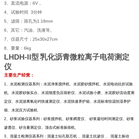
3、
6V
直流电源：
，
4、
3
试验时间
分钟
5、
1.18mm
滤筛：筛孔为
6、
其它：汽油、洗液等。
7、
25x30x27cm
仪器尺寸：
8、
6kg
重量：
LHDH-II
型
乳化沥青微粒离子电荷测定
仪
主要生产经营：
1
、水泥检测仪器系列：水泥净浆搅拌机、水泥胶砂搅拌机、水泥电动抗折试验
机、水泥胶砂振实台、水泥细度负压筛析仪、水泥试验小磨、水泥胶砂流动度测
定仪、水泥游离氧化钙快速测定仪、水泥快速养护箱、水泥标准恒温恒湿养护
箱、水泥压力试验机
2
、砂浆试验仪器系列：砂浆搅拌机、砂浆稠度仪、
砂浆凝结时间测定仪、砂浆
渗透仪、砂当量测定仪、顶击式标准振筛机、
3
、混凝土检测仪器系列：混凝土钻孔取芯机
、混凝土抗渗仪
、
混凝土振动