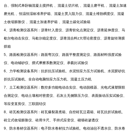
台、强制式单卧轴混凝土搅拌机
、混凝土切片机
、混凝土磨平机
、混凝土加速
磨光机
、恒温恒湿标准养护箱、混凝土贯入阻力仪、混凝土维勃稠度仪、混凝
土收缩膨胀仪
、混凝土加速养护箱
、混凝土碳化试验箱
4
、沥青检测仪器系列：沥青针入度仪、沥青软化点测定仪、沥青延伸度仪、马
歇尔电动击实仪、马歇尔稳定度仪、沥青混合料
z
大理论密度仪、沥青旋转薄膜
烘箱
5
、路面检测仪器系列：路面弯沉仪、路面平整度测定仪、路面材料强度试验
仪、电动铺砂仪、摆式摩擦系数测定仪、承载比试验仪
6
、力学检测设备系列：抗折抗压试验机、水泥恒应力压力试验机、水泥胶砂抗
折抗压试验机、全自动电脑恒应力压力机、混凝土压力机
7
、土工检测仪器系列：数控多功能电动击实仪、电动脱模器、光电式液塑限联
合测定仪、电动土壤相对密度仪、石灰土无侧限压力仪、表面振动压实试验仪、
等应变直剪仪、三联固结仪
8
、砖瓦检测仪器系列：砖瓦爆裂蒸煮箱、自控砖瓦泛霜箱、砖瓦抗折试验机、
砖立式收缩膨胀仪、砖用卡尺、手持式应变仪、砌墙砖渗透仪
9
、防水卷材仪器系列：电子防水卷材拉力试验机、电动油毡不透水仪、防水卷