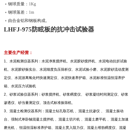
﹡钢球质量：
1Kg
﹡钢球落差：
1m
﹡由合金铝和钢板构成。
LHFJ-975
防眩板的抗冲击试验器
主要生产经营：
1
、水泥检测仪器系列：水泥净浆搅拌机、水泥胶砂搅拌机、水泥电动抗折试验
机、水泥胶砂振实台、水泥细度负压筛析仪、水泥试验小磨、水泥胶砂流动度测
定仪、水泥游离氧化钙快速测定仪、水泥快速养护箱、水泥标准恒温恒湿养护
箱、水泥压力试验机
2
、砂浆试验仪器系列：砂浆搅拌机、砂浆稠度仪、
砂浆凝结时间测定仪、砂浆
渗透仪、砂当量测定仪、顶击式标准振筛机、
3
、混凝土检测仪器系列：混凝土钻孔取芯机
、混凝土抗渗仪
、
混凝土振动
台、强制式单卧轴混凝土搅拌机
、混凝土切片机
、混凝土磨平机
、混凝土加速
磨光机
、恒温恒湿标准养护箱、混凝土贯入阻力仪、混凝土维勃稠度仪、混凝