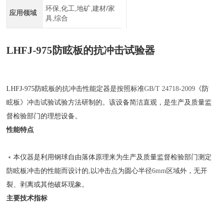
环保,化工,地矿,建材/家
应用领域
具,综合
LHFJ-975
防眩板的抗冲击试验器
LHFJ-975
防眩板的抗冲击性能定器是按照标准
GB/T 24718-2009
《防
眩板》冲击试验试验方法研制的。该设备简洁直观，是生产及质量监
督检验部门的理想设备。
性能特点
﹡本仪器是利用钢球自由落体原理来为生产及质量监督检验部门测定
防眩板冲击的性能而设计的
,
以冲击点为圆心半径
6mm
区域外，无开
裂、剥离或其他破坏现象。
主要技术指标