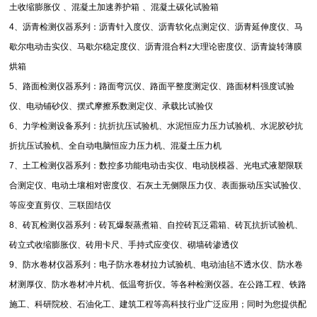
土收缩膨胀仪
、混凝土加速养护箱
、混凝土碳化试验箱
4
、沥青检测仪器系列：沥青针入度仪、沥青软化点测定仪、沥青延伸度仪、马
歇尔电动击实仪、马歇尔稳定度仪、沥青混合料
z
大理论密度仪、沥青旋转薄膜
烘箱
5
、路面检测仪器系列：路面弯沉仪、路面平整度测定仪、路面材料强度试验
仪、电动铺砂仪、摆式摩擦系数测定仪、承载比试验仪
6
、力学检测设备系列：抗折抗压试验机、水泥恒应力压力试验机、水泥胶砂抗
折抗压试验机、全自动电脑恒应力压力机、混凝土压力机
7
、土工检测仪器系列：数控多功能电动击实仪、电动脱模器、光电式液塑限联
合测定仪、电动土壤相对密度仪、石灰土无侧限压力仪、表面振动压实试验仪、
等应变直剪仪、三联固结仪
8
、砖瓦检测仪器系列：砖瓦爆裂蒸煮箱、自控砖瓦泛霜箱、砖瓦抗折试验机、
砖立式收缩膨胀仪、砖用卡尺、手持式应变仪、砌墙砖渗透仪
9
、防水卷材仪器系列：电子防水卷材拉力试验机、电动油毡不透水仪、防水卷
材测厚仪、防水卷材冲片机、低温弯折仪。等各种检测仪器。在公路工程、铁路
施工、科研院校、石油化工、建筑工程等高科技行业广泛应用；同时为您提供配