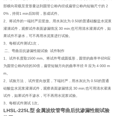
2
部横向荷载至变形量达到圆管公称内径或扁管公称内短轴尺寸的
0%
1 min
，持荷
后卸荷，形成试件。
2
0.50
、将试件的一端封严后竖放。用水灰比为
的普通硅酸盐水泥浆
30 min;
灌满试件，观察试件表面渗漏情况
也可用清水灌满试件，如
果试件不渗水，可不再用水泥浆进行试验。
3
1
、每根试件测试
次，
二、弯曲后抗渗漏性能试验
试件制作
1
1500 mm
R
、试件长度取
。将试件弯成圆弧形，圆管的曲率半径
应
30
R
4 000 m
为圆管公称内径的
倍，扁管短轴方向的曲率半径
应为
m
。
2
0.50
、试验方法
、试件竖向放置，下端封严，用水灰比为
的普通
30 min;
硅酸盐水泥浆灌满试件，观察表面渗漏情况
也可用清水灌满
试件，如果试件不渗水，可不再用水泥浆试验。
3
1
、每根试件测试
次。
LHSL-225L
型
金属波纹管弯曲后抗渗漏性能试验