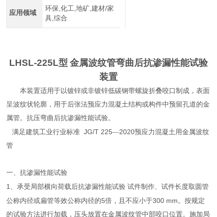
环保,化工,地矿,建材/家
应用领域
具,综合
LHSL-225L
型
金属波纹管弯曲后抗渗漏性能试验
装置
本装置适用于以镀锌或非镀锌低碳钢带螺旋折叠咬口制成，表面
呈波纹状轮廓，用于后张法预应力混凝土结构或构件中预留孔道的金
属管。抗压弯曲后抗渗漏性能试验。
JG/T 225
2020
满足建筑工业行业标准
—
预应力混凝土用金属波纹
管
一、抗渗漏性能试验
1
、承受局部横向荷载后抗渗漏性能试验
试件制作、试件长度取圆管
5
300 mm
公称内径或扁管等效公称内径的
倍，且不应小于
。按规定
的试验方法进行加载，压头放置在金属波纹管中部咬口位置。施加局