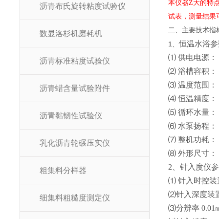
本仪器Z大的特
沥青布氏旋转粘度试验仪
试表，测量结果
二、主要技术指
数显洛杉机磨耗机
恒温水浴参
1、
⑴ 供电电源： 
沥青标准粘度试验仪
⑵ 浴槽容积： 5
⑶ 温度范围： (5
沥青蜡含量试验附件
⑷ 恒温精度： 
⑸ 循环水量： 5
沥青黏韧性试验仪
⑹ 水泵扬程： 
⑺ 整机功耗： 
乳化沥青轮碾压实仪
⑻ 外形尺寸： 4
2、针入度仪
粗集料分样器
⑴ 针入时控装置
⑵针入深度装
细集料粗糙度测定仪
⑶分辨率 0.0