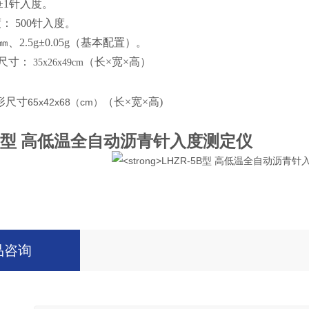
±1针入度。
： 500针入度。
㎜、2.5g±0.05g（基本配置）。
型尺寸：
（长×宽×高）
35x26x49cm
形尺寸
（长×宽×高)
65x42x68
cm
（
）
型 高低温全自动沥青针入度测定仪
品咨询