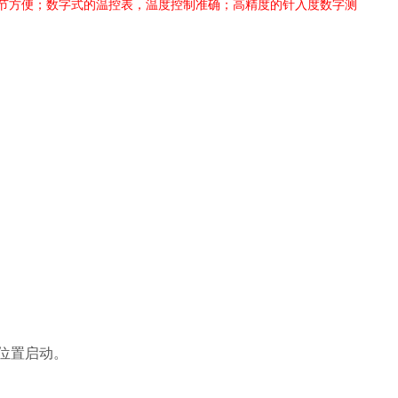
调节方便；数字式的温控表，温度控制准确；高精度的针入度数字测
位置启动。