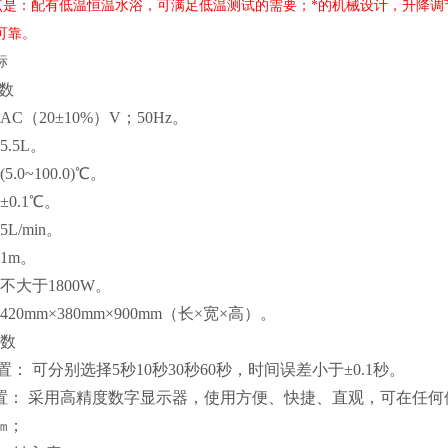
点是：配有低温恒温水浴，可满足低温测试的需要；*的机械设计，升降
可靠。
标
数
AC（20±10%）V；50Hz。
.5L。
.0~100.0)℃。
±0.1℃。
L/min。
1m。
不大于1800W。
20mm×380mm×900mm（长×宽×高）。
参数
： 可分别选择5秒10秒30秒60秒，时间误差小于±0.1秒。
置： 采用高精度数字显示器，使用方便、快捷、直观，可在任何
1㎜；