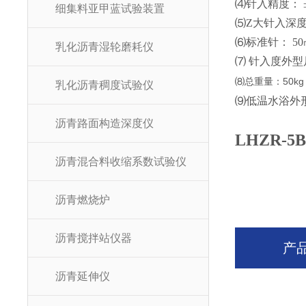
⑷针入精度： 
细集料亚甲蓝试验装置
⑸Z大针入深度
⑹标准针： 50
乳化沥青湿轮磨耗仪
⑺ 针入度外
50kg
⑻总重量：
乳化沥青稠度试验仪
⑼低温水浴外
沥青路面构造深度仪
LHZR-5B
沥青混合料收缩系数试验仪
沥青燃烧炉
沥青搅拌站仪器
产
沥青延伸仪