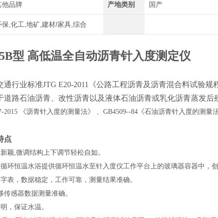
其他品牌
产地类别
国产
环保,化工,地矿,建材/家具,综合
5B
型 高低温全自动沥青针入度测定仪
通行业标准JTG E20-2011《公路工程沥青及沥青混合料试验规程
于道路石油沥青、改性沥青以及液体石油沥青或乳化沥青蒸发后
067-2015 《沥青针入度的测量法》 、GB4509--84《石油沥青针入度的测
特点
新颖,微调结构上下调节轻松自如。
温循环恒温水浴提供循环恒温水至针入度仪工作平台上的玻璃器容器中，
数字表，数据稳定，工作可靠，测量结果准确。
移传感器数据测量准确。
照明，保证水温。