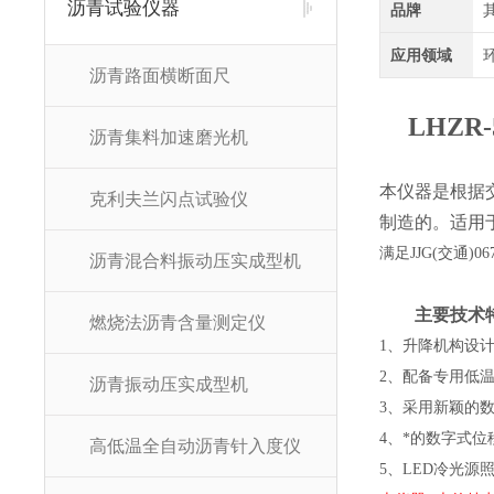
沥青试验仪器
品牌
应用领域
沥青路面横断面尺
LHZR-
沥青集料加速磨光机
本仪器是根据交
克利夫兰闪点试验仪
制造的。适用
满足JJG(交通)
沥青混合料振动压实成型机
主要技术
燃烧法沥青含量测定仪
1、
升降机构设计
2、配备专用低
沥青振动压实成型机
3、采用新颖的
4、
*的数字式位
高低温全自动沥青针入度仪
5、
LED
冷光源