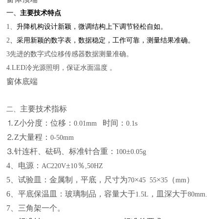
一、
主要技术特点
1、
升降机构设计新颖，微调结构上下调节轻松自如。
2
、采用新颖的数字表，数据稳定，工作可靠，测量结果准确。
3
先进的数字式位移传感器数据测量准确。
4.LED
冷光源照明，保证水面温度
。
窗体底端
主要技术指标
二、
⒈Z小分度：位移：
时间：
0.01mm
0.1s
⒉Z大量程：
0-50mm
⒊针连杆、砝码、标准针合重：
±
100
0.05g
4
、电源：
±
％
AC220V
10
,50HZ
5
、试验皿：金属制，平底，尺寸为
×
×
（
）
70
45
55
35
mm
6
、平底保温皿：玻璃制品，容量大于
，皿深大于
1.5L
80mm.
7
、三角架一个。