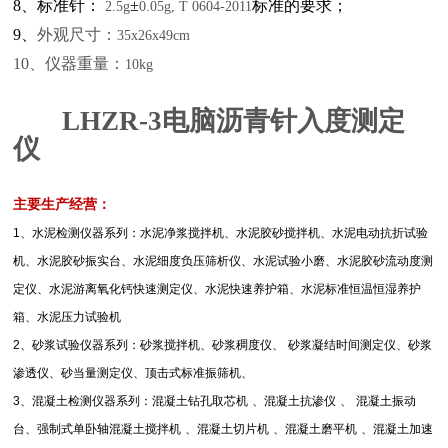
8
、标准针：
±
标准的要求；
2.5g
0.05g, T 0604-2011
9
、
外观尺寸：
35x26x49cm
10
、仪器重量：
10kg
LHZR-3
电脑沥青针入度测定
仪
主要生产经营：
1
、水泥检测仪器系列：水泥净浆搅拌机、水泥胶砂搅拌机、水泥电动抗折试验
机、水泥胶砂振实台、水泥细度负压筛析仪、水泥试验小磨、水泥胶砂流动度测
定仪、水泥游离氧化钙快速测定仪、水泥快速养护箱、水泥标准恒温恒湿养护
箱、水泥压力试验机
2
、砂浆试验仪器系列：砂浆搅拌机、砂浆稠度仪、
砂浆凝结时间测定仪、砂浆
渗透仪、砂当量测定仪、顶击式标准振筛机、
3
、混凝土检测仪器系列：混凝土钻孔取芯机
、混凝土抗渗仪
、
混凝土振动
台、强制式单卧轴混凝土搅拌机
、混凝土切片机
、混凝土磨平机
、混凝土加速