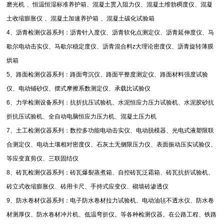
磨光机
、恒温恒湿标准养护箱、混凝土贯入阻力仪、混凝土维勃稠度仪、混凝
土收缩膨胀仪
、混凝土加速养护箱
、混凝土碳化试验箱
4
、沥青检测仪器系列：沥青针入度仪、沥青软化点测定仪、沥青延伸度仪、马
歇尔电动击实仪、马歇尔稳定度仪、沥青混合料
z
大理论密度仪、沥青旋转薄膜
烘箱
5
、路面检测仪器系列：路面弯沉仪、路面平整度测定仪、路面材料强度试验
仪、电动铺砂仪、摆式摩擦系数测定仪、承载比试验仪
6
、力学检测设备系列：抗折抗压试验机、水泥恒应力压力试验机、水泥胶砂抗
折抗压试验机、全自动电脑恒应力压力机、混凝土压力机
7
、土工检测仪器系列：数控多功能电动击实仪、电动脱模器、光电式液塑限联
合测定仪、电动土壤相对密度仪、石灰土无侧限压力仪、表面振动压实试验仪、
等应变直剪仪、三联固结仪
8
、砖瓦检测仪器系列：砖瓦爆裂蒸煮箱、自控砖瓦泛霜箱、砖瓦抗折试验机、
砖立式收缩膨胀仪、砖用卡尺、手持式应变仪、砌墙砖渗透仪
9
、防水卷材仪器系列：电子防水卷材拉力试验机、电动油毡不透水仪、防水卷
材测厚仪、防水卷材冲片机、低温弯折仪。等各种检测仪器。在公路工程、铁路