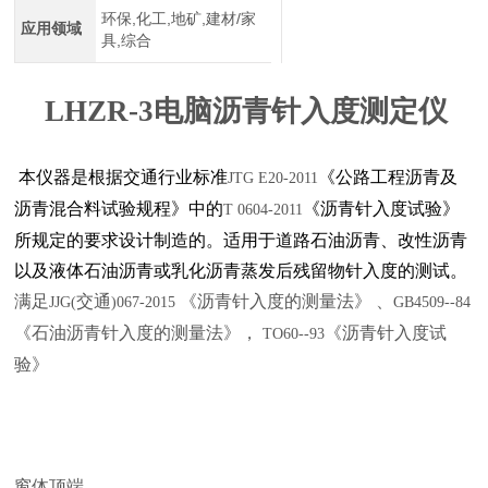
环保,化工,地矿,建材/家
应用领域
具,综合
LHZR-3
电脑沥青针入度测定仪
本仪器是根据交通行业标准
《公路工程沥青及
JTG E20-2011
沥青混合料试验规程》中的
《沥青针入度试验》
T 0604-2011
所规定的要求设计制造的。适用于道路石油沥青、改性沥青
以及液体石油沥青或乳化沥青蒸发后残留物针入度的测试。
满足
交通
《沥青针入度的测量法》 、
JJG(
)067-2015
GB4509--84
《石油沥青针入度的测量法》，
《沥青针入度试
TO60--93
验》
窗体顶端