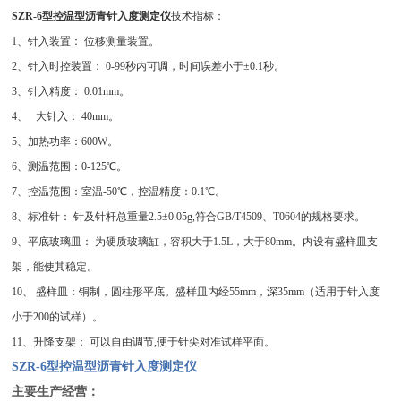
SZR-6型控温型沥青针入度测定仪
技术指标：
1、针入装置： 位移测量装置。
2、针入时控装置： 0-99秒内可调，时间误差小于±0.1秒。
3、针入精度： 0.01mm。
4、 大针入： 40mm。
5、加热功率：600W。
6、测温范围：0-125℃。
7、控温范围：室温-50℃，控温精度：0.1℃。
8、标准针： 针及针杆总重量2.5±0.05g,符合GB/T4509、T0604的规格要求。
9、平底玻璃皿： 为硬质玻璃缸，容积大于1.5L，大于80mm。内设有盛样皿支
架，能使其稳定。
10、 盛样皿：铜制，圆柱形平底。盛样皿内经55mm，深35mm（适用于针入度
小于200的试样）。
11、升降支架： 可以自由调节,便于针尖对准试样平面。
SZR-6型控温型沥青针入度测定仪
主要生产经营：