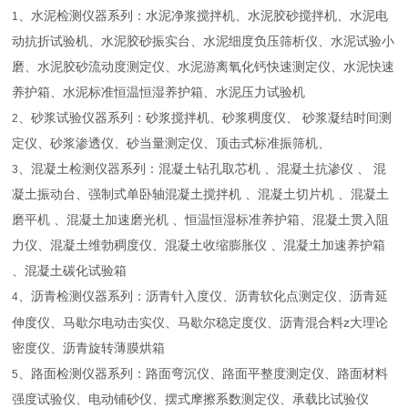
、水泥检测仪器系列：水泥净浆搅拌机、水泥胶砂搅拌机、水泥电
1
动抗折试验机、水泥胶砂振实台、水泥细度负压筛析仪、水泥试验小
磨、水泥胶砂流动度测定仪、水泥游离氧化钙快速测定仪、水泥快速
养护箱、水泥标准恒温恒湿养护箱、水泥压力试验机
、砂浆试验仪器系列：砂浆搅拌机、砂浆稠度仪、 砂浆凝结时间测
2
定仪、砂浆渗透仪、砂当量测定仪、顶击式标准振筛机、
、混凝土检测仪器系列：混凝土钻孔取芯机 、混凝土抗渗仪 、 混
3
凝土振动台、强制式单卧轴混凝土搅拌机 、混凝土切片机 、混凝土
磨平机 、混凝土加速磨光机 、恒温恒湿标准养护箱、混凝土贯入阻
力仪、混凝土维勃稠度仪、混凝土收缩膨胀仪 、混凝土加速养护箱
、混凝土碳化试验箱
、沥青检测仪器系列：沥青针入度仪、沥青软化点测定仪、沥青延
4
z
伸度仪、马歇尔电动击实仪、马歇尔稳定度仪、沥青混合料
大理论
密度仪、沥青旋转薄膜烘箱
、路面检测仪器系列：路面弯沉仪、路面平整度测定仪、路面材料
5
强度试验仪、电动铺砂仪、摆式摩擦系数测定仪、承载比试验仪