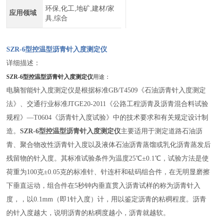
环保,化工,地矿,建材/家
应用领域
具,综合
SZR-6型控温型沥青针入度测定仪
详细描述：
SZR-6型控温型沥青针入度测定仪
用途：
电脑智能针入度测定仪是根据
标准GB/T4509《石油沥青针入度测定
法》、交通行业标准JTGE20-2011《公路工程沥青及沥青混合料试验
规程》—T0604《沥青针入度试验》中的技术要求和有关规定设计制
造。
SZR-6型控温型沥青针入度测定仪
主要适用于测定道路石油沥
青、聚合物改性沥青针入度以及液体石油沥青蒸馏或乳化沥青蒸发后
残留物的针入度。其标准试验条件为温度25℃±0.1℃，试验方法是使
荷重为100克±0.05克的标准针、针连杆和砝码组合件，在无明显磨擦
下垂直运动，组合件在5秒钟内垂直贯入沥青试样的称为沥青针入
度，，以0.1mm（即1针入度）计，用以鉴定沥青的粘稠程度。沥青
的针入度越大，说明沥青的粘稠度越小，沥青就越软。