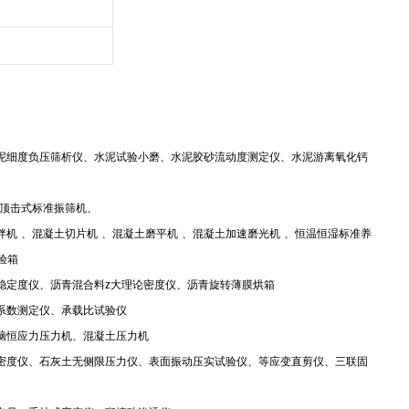
泥细度负压筛析仪、水泥试验小磨、水泥胶砂流动度测定仪、水泥游离氧化钙
顶击式标准振筛机、
拌机
、混凝土切片机
、混凝土磨平机
、混凝土加速磨光机
、恒温恒湿标准养
验箱
稳定度仪、沥青混合料
z
大理论密度仪、沥青旋转薄膜烘箱
系数测定仪、承载比试验仪
脑恒应力压力机、混凝土压力机
密度仪、石灰土无侧限压力仪、表面振动压实试验仪、等应变直剪仪、三联固