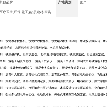
其他品牌
产地类别
国产
医疗卫生,环保,化工,能源,建材/家具
列：水泥净浆搅拌机、水泥胶砂搅拌机、水泥电动抗折试验机、水泥胶砂振实台、水
快速养护箱、水泥标准恒温恒湿养护箱、水泥压力试验机
列：砂浆搅拌机、砂浆稠度仪、
砂浆凝结时间测定仪、砂浆渗透仪、砂当量测定仪、
系列：混凝土钻孔取芯机
、混凝土抗渗仪
、
混凝土振动台、强制式单卧轴混凝土搅
阻力仪、混凝土维勃稠度仪、混凝土收缩膨胀仪
、混凝土加速养护箱
、混凝土碳化试
列：沥青针入度仪、沥青软化点测定仪、沥青延伸度仪、马歇尔电动击实仪、马歇尔
列：路面弯沉仪、路面平整度测定仪、路面材料强度试验仪、电动铺砂仪、摆式摩擦
列：抗折抗压试验机、水泥恒应力压力试验机、水泥胶砂抗折抗压试验机、全自动电
列：数控多功能电动击实仪、电动脱模器、光电式液塑限联合测定仪、电动土壤相对