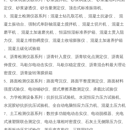
2
定仪、砂浆渗透仪、砂当量测定仪、顶击式标准振筛机、
、混凝土检测仪器系列：混凝土钻孔取芯机 、混凝土抗渗仪 、 混
3
凝土振动台、强制式单卧轴混凝土搅拌机 、混凝土切片机 、混凝土
磨平机 、混凝土加速磨光机 、恒温恒湿标准养护箱、混凝土贯入阻
力仪、混凝土维勃稠度仪、混凝土收缩膨胀仪 、混凝土加速养护箱
、混凝土碳化试验箱
、沥青检测仪器系列：沥青针入度仪、沥青软化点测定仪、沥青延
4
伸度仪、马歇尔电动击实仪、马歇尔稳定度仪、沥青混合料最大理论
密度仪、沥青旋转薄膜烘箱
、路面检测仪器系列：路面弯沉仪、路面平整度测定仪、路面材料
5
强度试验仪、电动铺砂仪、摆式摩擦系数测定仪、承载比试验仪
、力学检测设备系列：抗折抗压试验机、水泥恒应力压力试验机、
6
水泥胶砂抗折抗压试验机、全自动电脑恒应力压力机、混凝土压力机
、土工检测仪器系列：数控多功能电动击实仪、电动脱模器、光电
7
式液塑限联合测定仪、电动土壤相对密度仪、石灰土无侧限压力仪、
表面振动压实试验仪、等应变直剪仪、三联固结仪