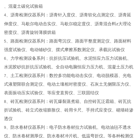
、混凝土碳化试验箱
、沥青检测仪器系列：沥青针入度仪、沥青软化点测定仪、沥青延
4
z
伸度仪、马歇尔电动击实仪、马歇尔稳定度仪、沥青混合料
大理论
密度仪、沥青旋转薄膜烘箱
、路面检测仪器系列：路面弯沉仪、路面平整度测定仪、路面材料
5
强度试验仪、电动铺砂仪、摆式摩擦系数测定仪、承载比试验仪
、力学检测设备系列：抗折抗压试验机、水泥恒应力压力试验机、
6
水泥胶砂抗折抗压试验机、全自动电脑恒应力压力机、混凝土压力机
、土工检测仪器系列：数控多功能电动击实仪、电动脱模器、光电
7
式液塑限联合测定仪、电动土壤相对密度仪、石灰土无侧限压力仪、
表面振动压实试验仪、等应变直剪仪、三联固结仪
、砖瓦检测仪器系列：砖瓦爆裂蒸煮箱、自控砖瓦泛霜箱、砖瓦抗
8
折试验机、砖立式收缩膨胀仪、砖用卡尺、手持式应变仪、砌墙砖渗
透仪
、防水卷材仪器系列：电子防水卷材拉力试验机、电动油毡不透水
9
仪、防水卷材测厚仪、防水卷材冲片机、低温弯折仪。等各种检测仪