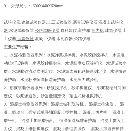
9 、外形尺寸： 600X440X620mm
试验仪器
,
建筑试验仪器
,
土工试验仪器
,
沥青试验仪器
,
混凝土试验仪
器
,
水泥试验仪器
,
公路试验仪器
,
鑫科建仪
,
养护箱
,
压力机
,
建筑仪器
,
土
工仪器
,
沥青仪器
,
混凝土仪器
,
水泥仪器
,
公路仪器
主要生产经营：
、水泥检测仪器系列：水泥净浆搅拌机、水泥胶砂搅拌机、水泥电
1
动抗折试验机、水泥胶砂振实台、水泥细度负压筛析仪、水泥试验小
磨、水泥胶砂流动度测定仪、水泥游离氧化钙快速测定仪、水泥快速
养护箱、水泥标准恒温恒湿养护箱、水泥压力试验机
、砂浆试验仪器系列：砂浆搅拌机、砂浆稠度仪、 砂浆凝结时间测
2
定仪、砂浆渗透仪、砂当量测定仪、顶击式标准振筛机、
、混凝土检测仪器系列：混凝土钻孔取芯机 、混凝土抗渗仪 、 混
3
凝土振动台、强制式单卧轴混凝土搅拌机 、混凝土切片机 、混凝土
磨平机 、混凝土加速磨光机 、恒温恒湿标准养护箱、混凝土贯入阻
力仪、混凝土维勃稠度仪、混凝土收缩膨胀仪 、混凝土加速养护箱