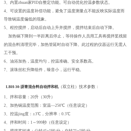
3、内置zhuan家PID自整定功能。可自动优化控温参数状态。
4、可设置的温度补偿功能，避免了温度测量点不能反映实际温度而
导致锅温度偏低的现象。
5、程控搅拌，启动后自动上升并搅拌，搅拌结束后自动下降。
加热锅下降到一半距离后停止，等待操作人员用工具将搅拌桨残留
的混合料清理完毕，加热管延时自动下降。此过程的仪器运行无需人
工干预。
6、油浴加热，温度均匀，控温准确。安全系数高。
7、滚珠丝杠升降组件，噪音小，运行平稳。
（双立柱）技术参数：
LBH-30-沥青混合料自动拌和机
1、拌和容量：20升（30升）
2、加热锅温度范围：室温—250℃（任意设定）
3、控温jing度：±3℃，分辨率：0.3℃
4、拌和时间：1～999秒（任意设定）
5、搅拌桨转速：公转45±5转/分；自转75±5转/分