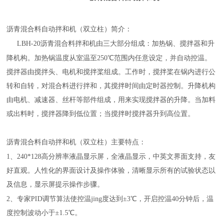
沥青混合料自动拌和机（双立柱）简介：
LBH-20沥青混合料拌和机由三大部分组成：加热锅、搅拌器和升
降机构。加热锅温度从室温至250℃范围内任意设定，并自动控温。
搅拌器由搅拌头、电机和搅拌桨组成。工作时，搅拌桨在锅内进行公
转和自转，对混合料进行拌和，其搅拌时间由定时器控制。升降机构
由电机、减速器、丝杆等部件组成，用来实现搅拌器的升降。当加料
或出料时，搅拌器降到低位置；当搅拌时搅拌器升到高位置。
沥青混合料自动拌和机（双立柱）主要特点：
1、240*128高分辨率液晶显示屏，全液晶显示，中英文界面支持，友
好直观。人性化的界面设计及操作体验，清晰显示所有的试验状态以
及信息，显示屏提示操作步骤。
2、专家PID调节算法使控温jing度达到±3℃，开启控温40分钟后，温
度控制波动小于±1.5℃。