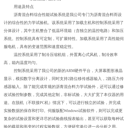
用途及特点
沥青混合料综合性能试验系统是我公司专门为沥青混合料而设
计的综合性的力学试验机。该系统采用了加载主机和控制系统采用了
分体设计，其中主机整合了低温环境箱（含独立的温控电路）和加压
系统。控制系统具有可定制，可扩展特性。加载系统采用了高性能伺
服电机，具有的变速范围和速度稳定性。
温控系统采用了制冷压缩机组，外置离心式风机，制冷效率
高，箱内温度均匀。
控制系统采用了我公司的新的
ARM
硬件平台，大屏幕图形液晶
显示，模拟数字分离设计，同时支持
2
路位移传感器输入，
2
路压力传
感器输入。除了能完成常规的沥青混合料力学试验外，还可以通过修
改试验控制参数，完成其他定制，非标试验，大大扩宽了本仪器的用
途。在脱机（不联接
PC
机）情况下，可以进行独立的试验，并完成
实验数据的保存和打印。伺服版配
Windows
试验软件，则可以完成更
复杂的试验设置和更详尽的试验曲线报表输出，甚至可以获取每种试
验的载荷和形变的过程实验数据，方便研究单位进一步分析之用。