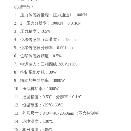
机械部分：
1、
压力传感器量程：压力通道
1: 100KN
2、
2
、压力分辨率：
100KN 0.01KN
3
、压力精度：
0.5%
4
、位移传感器（双通道）：
15mm
5
、位移传感器分辨率：
0.001mm
6
、位移传感器精度：
0.5%
7
、电源输入：三相四线
380V
±
10%
8
、控制系统功耗：
30W
9
、辅助加热器功率：
3000W
10
、压缩机功率：
1000W
11
、控温精度：
0.5
℃，分辨率：
0.1
℃
12
、恒温范围：
-25
℃
~60
℃
13
、外形尺寸：
940
×
740
×
2050mm
（不含控制柜）
14
、环境温度：≤
30
℃
15
、相对湿度：≤
85%