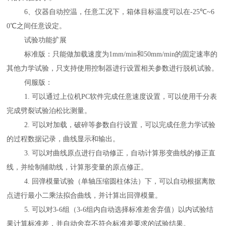
6
、仪器自动控温，任意工况下，箱体目标温度可以在
-25
℃
~6
0
℃之间任意设定。
试验功能扩展
标准版：只能做加载速度为
1mm/min
和
50mm/min
的固定速率的
其他力学试验，只支持使用控制器进行设置相关参数进行脱机试验。
伺服版：
1.
可以通过上位机
PC
软件完成任意速度设置，可以使用千分表
完成劈裂试验泊松比测量。
2.
可以对加载，破碎等参数自行设置，可以完成任意力学试验
的过程数据记录，曲线显示和输出。
3.
可以对曲线原点进行自动修正，自动计算形变曲线的修正直
线，并绘制辅助线，计算形变量的原点修正。
4.
回弹模量试验（单轴压缩圆柱体法）下，可以自动根据离散
点进行最小二乘法拟合曲线，并计算出回弹模量。
5.
可以对
3-6
组（
3-6
组内自动选择标准差舍弃值）以内试验结
果计算标准差，并自动舍弃不符合标准差要求的试验结果。