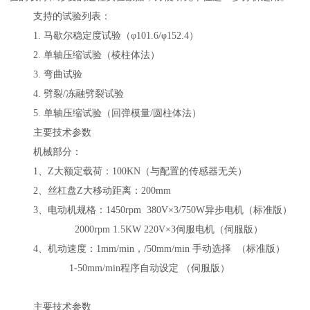
支持的试验列表：
1.
马歇尔稳定度试验（φ
101.6/
φ
152.4
）
2.
单轴压缩试验（棱柱体法）
3.
弯曲试验
4.
劈裂
/
冻融劈裂试验
5.
单轴压缩试验（回弹模量
/
圆柱体法）
主要技术参数
机械部分：
1
、Z大额定载荷：
100KN
（与配置的传感器无关）
2
、丝杠盘Z大移动距离：
200mm
3
、电动机规格：
1450rpm 380V
×
3/750W
异步电机（标准版）
2000rpm 1.5KW 220V
×
3
伺服电机（伺服版）
4
、机动速度：
1mm/min
，
/50mm/min
手动选择 （标准版）
1-50mm/min
程序自动设定 （伺服版）
主要技术参数