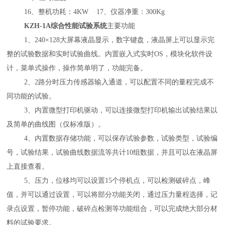
16
、整机功耗：
4KW 17
、仪器净重：
300Kg
KZH-1A综合性能试验系统
主要功能
1
、
240
×
128
大屏幕液晶显示，数字键盘，液晶屏上可以显示完
整的试验数据和实时试验曲线。内置嵌入式实时
OS
，模块化软件设
计，菜单式操作，操作简单明了，功能完备。
2
、
2
路分时压力传感器输入通道，可以配置不同的量程完成不
同功能的试验。
3
、内置微型打印机驱动，可以连接微型打印机输出试验结果以
及简单的曲线图（仅标准版）。
4
、内置数据存储功能，可以保存试验参数，试验类型，试验编
号，试验结果，试验曲线数据流等共计
10
组数据，并且可以在液晶屏
上直接查看。
5
、压力，位移均可以设置
15
个停机点，可以检测破碎点，峰
值，并可以通过设置，可以将部分功能关闭，通过压力量程选择，记
录点设置，暂停功能，破碎点检测等功能组合，可以完成绝大部分材
料的试验要求。