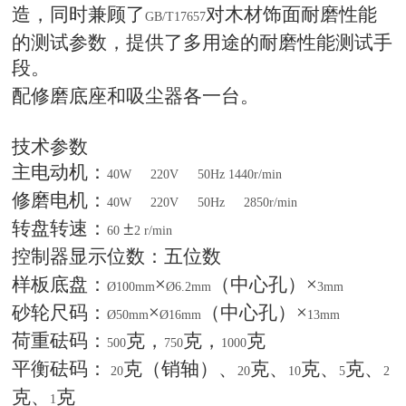
造，同时兼顾了
对木材饰面耐磨性能
GB/T17657
的测试参数，提供了多用途的耐磨性能测试手
段。
配修磨底座和吸尘器各一台。
技术参数
主电动机：
40W
220V
50Hz 1440r/min
修磨电机：
40W
220V
50Hz
2850r/min
转盘转速：
±
60
2 r/min
控制器显示位数：五位数
样板底盘：
×
（中心孔）×
Ø100mm
Ø6.2mm
3mm
砂轮尺码：
×
（中心孔）×
Ø50mm
Ø16mm
13mm
荷重砝码：
克，
克，
克
500
750
1000
平衡砝码：
克（销轴）、
克、
克、
克、
20
20
10
5
2
克、
克
1