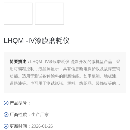
LHQM -IV漆膜磨耗仪
简要描述：
LHQM -IV漆膜磨耗仪 是新开发的微机型产品，采
用可编程控制，液晶屏显示，具有信息断电保护以及故障查询
功能。适用于测试各种涂料的耐磨性能。如甲板漆、地板漆、
道路漆等。也可用于测试纸张、塑料、纺织品、装饰板等的耐
磨性能。可根据不同被测试样采用不同材料的砂轮，具有操作
简单、性能可靠的特点。
产品型号：
本仪器参照GB/T1768漆膜磨耗性能测试参数制造，同时兼顾
了GB/T17657对木材饰面耐磨性能的测试参数
厂商性质：
生产厂家
更新时间：
2026-01-26