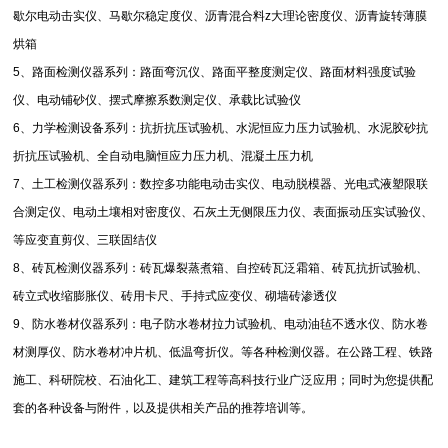
歇尔电动击实仪、马歇尔稳定度仪、沥青混合料
z
大理论密度仪、沥青旋转薄膜
烘箱
5
、路面检测仪器系列：路面弯沉仪、路面平整度测定仪、路面材料强度试验
仪、电动铺砂仪、摆式摩擦系数测定仪、承载比试验仪
6
、力学检测设备系列：抗折抗压试验机、水泥恒应力压力试验机、水泥胶砂抗
折抗压试验机、全自动电脑恒应力压力机、混凝土压力机
7
、土工检测仪器系列：数控多功能电动击实仪、电动脱模器、光电式液塑限联
合测定仪、电动土壤相对密度仪、石灰土无侧限压力仪、表面振动压实试验仪、
等应变直剪仪、三联固结仪
8
、砖瓦检测仪器系列：砖瓦爆裂蒸煮箱、自控砖瓦泛霜箱、砖瓦抗折试验机、
砖立式收缩膨胀仪、砖用卡尺、手持式应变仪、砌墙砖渗透仪
9
、防水卷材仪器系列：电子防水卷材拉力试验机、电动油毡不透水仪、防水卷
材测厚仪、防水卷材冲片机、低温弯折仪。等各种检测仪器。在公路工程、铁路
施工、科研院校、石油化工、建筑工程等高科技行业广泛应用；同时为您提供配
套的各种设备与附件，以及提供相关产品的推荐培训等。