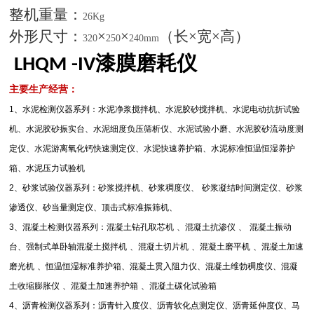
整机重量：
26Kg
外形尺寸：
×
×
（长×宽×高）
320
250
240mm
漆膜磨耗仪
LHQM -IV
主要生产经营：
1
、水泥检测仪器系列：水泥净浆搅拌机、水泥胶砂搅拌机、水泥电动抗折试验
机、水泥胶砂振实台、水泥细度负压筛析仪、水泥试验小磨、水泥胶砂流动度测
定仪、水泥游离氧化钙快速测定仪、水泥快速养护箱、水泥标准恒温恒湿养护
箱、水泥压力试验机
2
、砂浆试验仪器系列：砂浆搅拌机、砂浆稠度仪、
砂浆凝结时间测定仪、砂浆
渗透仪、砂当量测定仪、顶击式标准振筛机、
3
、混凝土检测仪器系列：混凝土钻孔取芯机
、混凝土抗渗仪
、
混凝土振动
台、强制式单卧轴混凝土搅拌机
、混凝土切片机
、混凝土磨平机
、混凝土加速
磨光机
、恒温恒湿标准养护箱、混凝土贯入阻力仪、混凝土维勃稠度仪、混凝
土收缩膨胀仪
、混凝土加速养护箱
、混凝土碳化试验箱
4
、沥青检测仪器系列：沥青针入度仪、沥青软化点测定仪、沥青延伸度仪、马