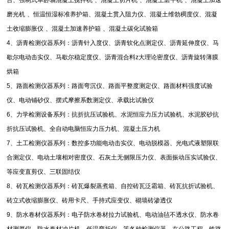
台、强制式单卧轴混凝土搅拌机
、混凝土切片机
、混凝土磨平机
、混凝土加速
磨光机
、恒温恒湿标准养护箱、混凝土贯入阻力仪、混凝土维勃稠度仪、混凝
土收缩膨胀仪
、混凝土加速养护箱
、混凝土碳化试验箱
4
、沥青检测仪器系列：沥青针入度仪、沥青软化点测定仪、沥青延伸度仪、马
歇尔电动击实仪、马歇尔稳定度仪、沥青混合料
z
大理论密度仪、沥青旋转薄膜
烘箱
5
、路面检测仪器系列：路面弯沉仪、路面平整度测定仪、路面材料强度试验
仪、电动铺砂仪、摆式摩擦系数测定仪、承载比试验仪
6
、力学检测设备系列：抗折抗压试验机、水泥恒应力压力试验机、水泥胶砂抗
折抗压试验机、全自动电脑恒应力压力机、混凝土压力机
7
、土工检测仪器系列：数控多功能电动击实仪、电动脱模器、光电式液塑限联
合测定仪、电动土壤相对密度仪、石灰土无侧限压力仪、表面振动压实试验仪、
等应变直剪仪、三联固结仪
8
、砖瓦检测仪器系列：砖瓦爆裂蒸煮箱、自控砖瓦泛霜箱、砖瓦抗折试验机、
砖立式收缩膨胀仪、砖用卡尺、手持式应变仪、砌墙砖渗透仪
9
、防水卷材仪器系列：电子防水卷材拉力试验机、电动油毡不透水仪、防水卷