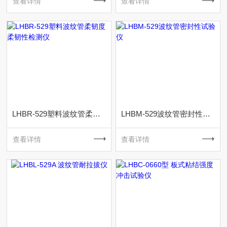
查看详情
查看详情
LHBR-529塑料波纹管柔韧度柔韧性检测仪
LHBM-529波纹管密封性试验仪
查看详情
查看详情